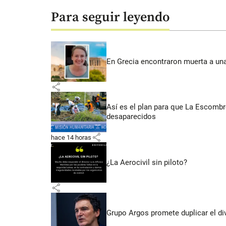
Para seguir leyendo
En Grecia encontraron muerta a un
share
Así es el plan para que La Escomb
desaparecidos
share
hace 14 horas
¿La Aerocivil sin piloto?
share
Grupo Argos promete duplicar el d