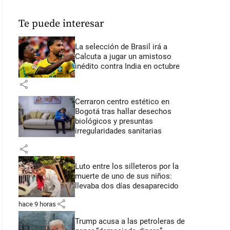
Te puede interesar
La selección de Brasil irá a
Calcuta a jugar un amistoso
inédito contra India en octubre
share
Cerraron centro estético en
Bogotá tras hallar desechos
biológicos y presuntas
irregularidades sanitarias
share
Luto entre los silleteros por la
muerte de uno de sus niños:
llevaba dos días desaparecido
share
hace 9 horas
Trump acusa a las petroleras de