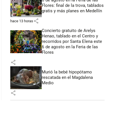
6 de agosto en la Feria de las
Flores: final de la trova, tablados
gratis y más planes en Medellín
share
hace 13 horas
Concierto gratuito de Arelys
Henao, tablado en el Centro y
recorridos por Santa Elena este
6 de agosto en la Feria de las
Flores
share
Murió la bebé hipopótamo
rescatada en el Magdalena
Medio
share