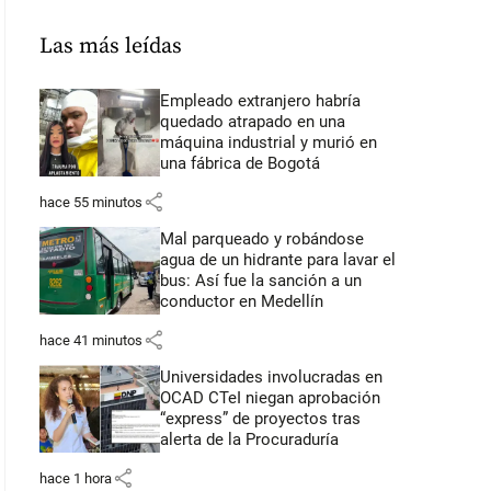
Las más leídas
Empleado extranjero habría
quedado atrapado en una
máquina industrial y murió en
una fábrica de Bogotá
share
hace 55 minutos
Mal parqueado y robándose
agua de un hidrante para lavar el
bus: Así fue la sanción a un
conductor en Medellín
share
hace 41 minutos
Universidades involucradas en
OCAD CTeI niegan aprobación
“express” de proyectos tras
alerta de la Procuraduría
share
hace 1 hora