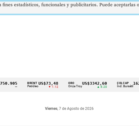
 fines estadísticos, funcionales y publicitarios. Puede aceptarlas
.905
US$73,48
US$3342,60
1621,
BRENT
ORO
COLCAP
Petróleo
Onza Troy
Índ. Bursátil
—
▼ 1.12
▲ 8.20
Viernes
, 7 de Agosto de 2026