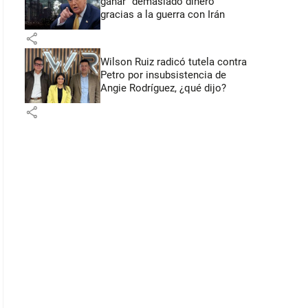
ganar “demasiado dinero”
gracias a la guerra con Irán
share
Wilson Ruiz radicó tutela contra
Petro por insubsistencia de
Angie Rodríguez, ¿qué dijo?
share