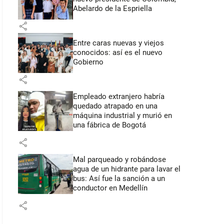
Abelardo de la Espriella
share
Entre caras nuevas y viejos
conocidos: así es el nuevo
Gobierno
share
Empleado extranjero habría
quedado atrapado en una
máquina industrial y murió en
una fábrica de Bogotá
share
Mal parqueado y robándose
agua de un hidrante para lavar el
bus: Así fue la sanción a un
conductor en Medellín
share