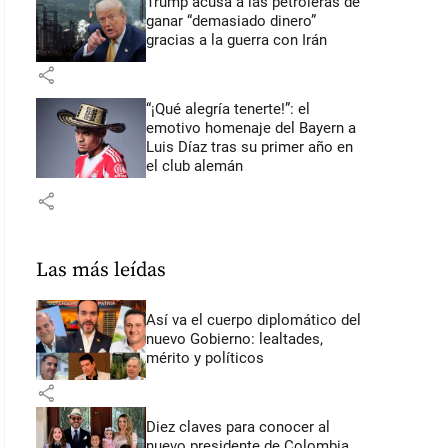
Trump acusa a las petroleras de
ganar “demasiado dinero”
gracias a la guerra con Irán
share
“¡Qué alegría tenerte!”: el
emotivo homenaje del Bayern a
Luis Díaz tras su primer año en
el club alemán
share
Las más leídas
Así va el cuerpo diplomático del
nuevo Gobierno: lealtades,
mérito y políticos
share
Diez claves para conocer al
nuevo presidente de Colombia,