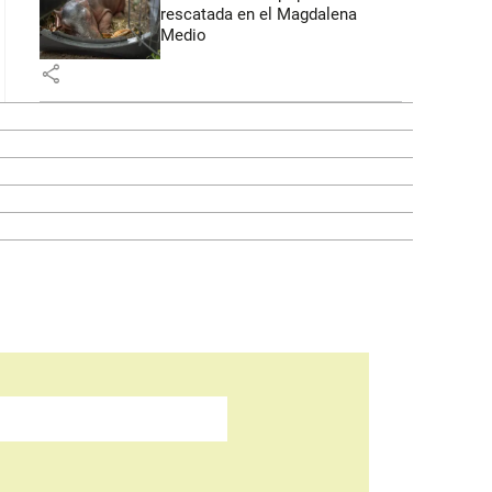
rescatada en el Magdalena
Medio
share