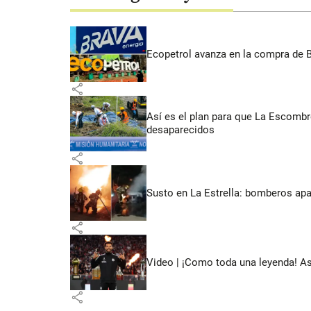
Ecopetrol avanza en la compra de B
share
Así es el plan para que La Escomb
desaparecidos
share
Susto en La Estrella: bomberos ap
share
Video | ¡Como toda una leyenda! As
share