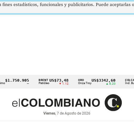
 fines estadísticos, funcionales y publicitarios. Puede aceptarlas
1.750.905
US$73,48
US$3342,60
BRENT
ORO
COLCAP
Petróleo
Onza Troy
Índ. Bursátil
—
▼ 1.12
▲ 8.20
Viernes
, 7 de Agosto de 2026