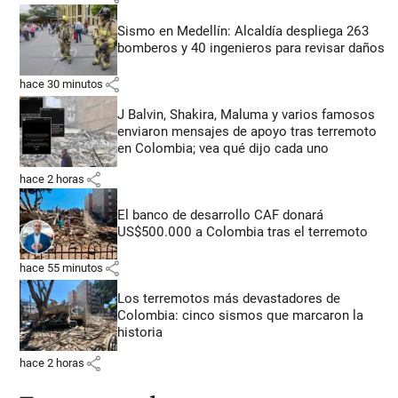
Sismo en Medellín: Alcaldía despliega 263
bomberos y 40 ingenieros para revisar daños
share
hace 30 minutos
J Balvin, Shakira, Maluma y varios famosos
enviaron mensajes de apoyo tras terremoto
en Colombia; vea qué dijo cada uno
share
hace 2 horas
El banco de desarrollo CAF donará
US$500.000 a Colombia tras el terremoto
share
hace 55 minutos
Los terremotos más devastadores de
Colombia: cinco sismos que marcaron la
historia
share
hace 2 horas