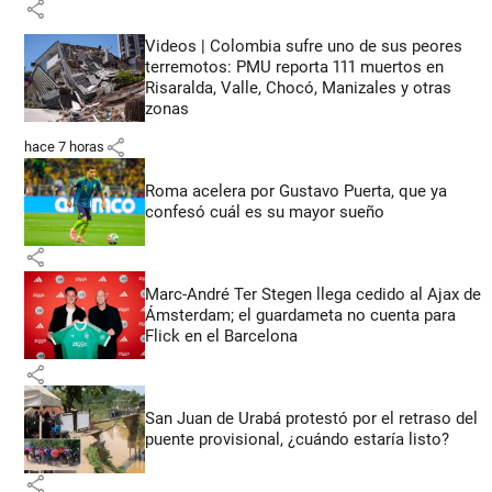
share
Videos | Colombia sufre uno de sus peores
terremotos: PMU reporta 111 muertos en
Risaralda, Valle, Chocó, Manizales y otras
zonas
share
hace 7 horas
Roma acelera por Gustavo Puerta, que ya
confesó cuál es su mayor sueño
share
Marc-André Ter Stegen llega cedido al Ajax de
Ámsterdam; el guardameta no cuenta para
Flick en el Barcelona
share
San Juan de Urabá protestó por el retraso del
puente provisional, ¿cuándo estaría listo?
share