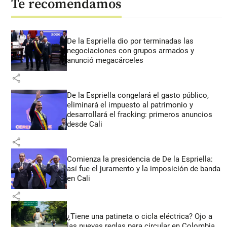
Te recomendamos
De la Espriella dio por terminadas las
negociaciones con grupos armados y
anunció megacárceles
share
De la Espriella congelará el gasto público,
eliminará el impuesto al patrimonio y
desarrollará el fracking: primeros anuncios
desde Cali
share
Comienza la presidencia de De la Espriella:
así fue el juramento y la imposición de banda
en Cali
share
¿Tiene una patineta o cicla eléctrica? Ojo a
las nuevas reglas para circular en Colombia