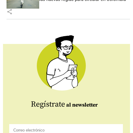
share
Regístrate
al newsletter