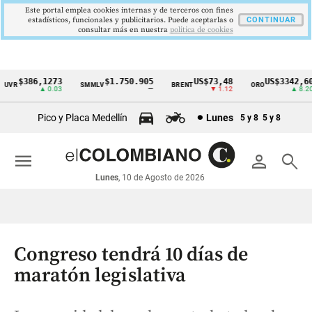
Este portal emplea cookies internas y de terceros con fines
estadísticos, funcionales y publicitarios. Puede aceptarlas o
CONTINUAR
consultar más en nuestra
politica de cookies
$386,1273
$1.750.905
US$73,48
US$3342,60
VR
SMMLV
BRENT
ORO
Cintillo
▲ 0.03
—
▼ 1.12
▲ 8.20
de
Pico y Placa Medellín
Lunes
5 y 8
5 y 8
indicadores
económicos
menu
person
search
Colombia
Lunes
, 10 de Agosto de 2026
Congreso tendrá 10 días de
maratón legislativa