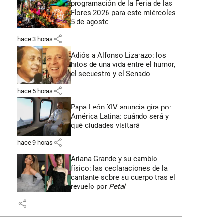
programación de la Feria de las
Flores 2026 para este miércoles
5 de agosto
share
hace 3 horas
Adiós a Alfonso Lizarazo: los
hitos de una vida entre el humor,
el secuestro y el Senado
share
hace 5 horas
Papa León XIV anuncia gira por
América Latina: cuándo será y
qué ciudades visitará
share
hace 9 horas
Ariana Grande y su cambio
físico: las declaraciones de la
cantante sobre su cuerpo tras el
revuelo por
Petal
share