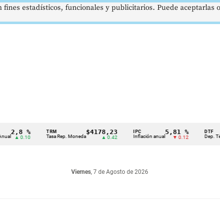
 fines estadísticos, funcionales y publicitarios. Puede aceptarlas
,8 %
$4178,23
5,81 %
TRM
IPC
DTF
Tasa Rep. Moneda
Inflación anual
Dep. Término F
▲ 0.10
▲ 0.42
▼ 0.12
Viernes
, 7 de Agosto de 2026