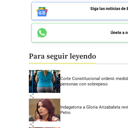
Siga las noticias 
Únete a n
Para seguir leyendo
Corte Constitucional ordenó medida
personas con sobrepeso
share
Indagatoria a Gloria Arizabaleta re
Petro
share