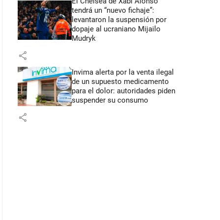
El Chelsea de Xabi Alonso
tendrá un “nuevo fichaje”:
levantaron la suspensión por
dopaje al ucraniano Mijailo
Mudryk
share
Invima alerta por la venta ilegal
de un supuesto medicamento
para el dolor: autoridades piden
suspender su consumo
share