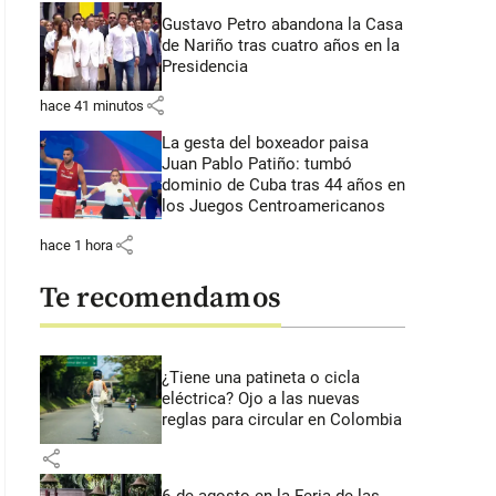
Gustavo Petro abandona la Casa
de Nariño tras cuatro años en la
Presidencia
share
hace 41 minutos
La gesta del boxeador paisa
Juan Pablo Patiño: tumbó
dominio de Cuba tras 44 años en
los Juegos Centroamericanos
share
hace 1 hora
Te recomendamos
¿Tiene una patineta o cicla
eléctrica? Ojo a las nuevas
reglas para circular en Colombia
share