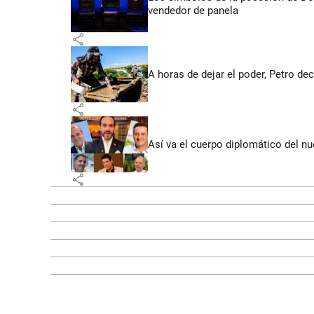
vendedor de panela
share
A horas de dejar el poder, Petro dec
share
Así va el cuerpo diplomático del nu
share