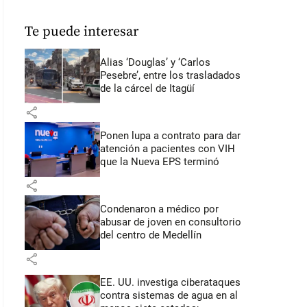
Te puede interesar
Alias ‘Douglas’ y ‘Carlos
Pesebre’, entre los trasladados
de la cárcel de Itagüí
share
Ponen lupa a contrato para dar
atención a pacientes con VIH
que la Nueva EPS terminó
share
Condenaron a médico por
abusar de joven en consultorio
del centro de Medellín
share
EE. UU. investiga ciberataques
contra sistemas de agua en al