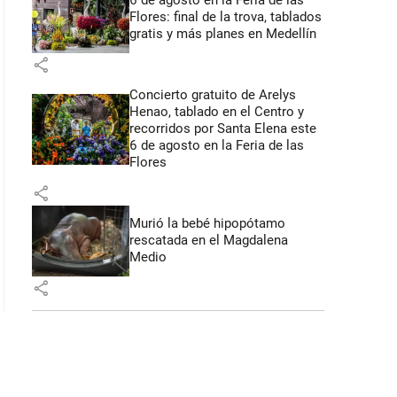
6 de agosto en la Feria de las
Flores: final de la trova, tablados
gratis y más planes en Medellín
share
Concierto gratuito de Arelys
Henao, tablado en el Centro y
recorridos por Santa Elena este
6 de agosto en la Feria de las
Flores
share
Murió la bebé hipopótamo
rescatada en el Magdalena
Medio
share