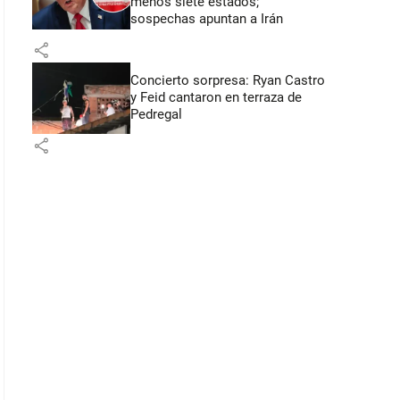
menos siete estados;
sospechas apuntan a Irán
share
Concierto sorpresa: Ryan Castro
y Feid cantaron en terraza de
Pedregal
share