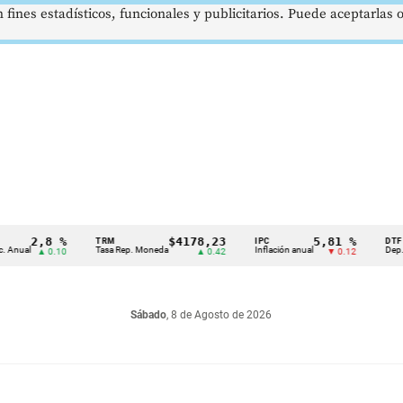
 fines estadísticos, funcionales y publicitarios. Puede aceptarlas
2,8 %
$4178,23
5,81 %
TRM
IPC
DTF
l
Tasa Rep. Moneda
Inflación anual
Dep. Términ
▲ 0.10
▲ 0.42
▼ 0.12
Sábado
, 8 de Agosto de 2026