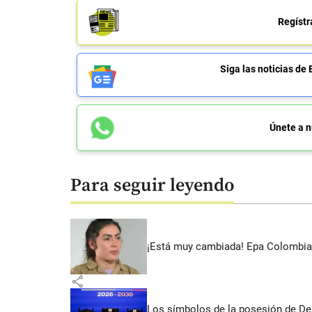
Regístr
Siga las noticias 
Únete a n
Para seguir leyendo
¡Está muy cambiada! Epa Colombia 
share
Los símbolos de la posesión de De la