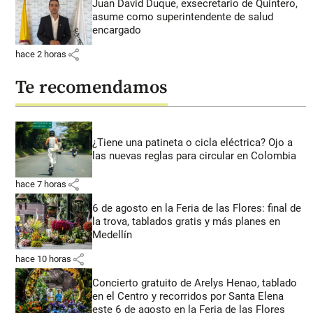
Juan David Duque, exsecretario de Quintero,
asume como superintendente de salud
encargado
share
hace 2 horas
Te recomendamos
¿Tiene una patineta o cicla eléctrica? Ojo a
las nuevas reglas para circular en Colombia
share
hace 7 horas
6 de agosto en la Feria de las Flores: final de
la trova, tablados gratis y más planes en
Medellín
share
hace 10 horas
Concierto gratuito de Arelys Henao, tablado
en el Centro y recorridos por Santa Elena
este 6 de agosto en la Feria de las Flores