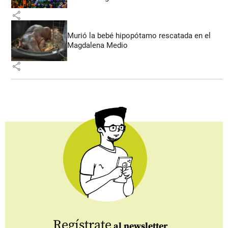
share
Murió la bebé hipopótamo rescatada en el
Magdalena Medio
share
Regístrate
al newsletter