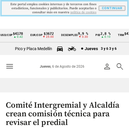
Este portal emplea cookies internas y de terceros con fines
estadísticos, funcionales y publicitarios. Puede aceptarlas o
CONTINUAR
consultar más en nuestra
politica de cookies
$4178
$3672
9,9 %
2,8 %
$41
SD/COP
EUR/COP
DESEMPLEO
PIB
TRM
Cintillo
▲ 0.42
▼ 25.00
▼ 0.30
▲ 0.10
de
Pico y Placa Medellín
Jueves
3 y 6
3 y 6
indicadores
económicos
menu
person
search
Jueves
, 6 de Agosto de 2026
Colombia
Comité Intergremial y Alcaldía
crean comisión técnica para
revisar el predial