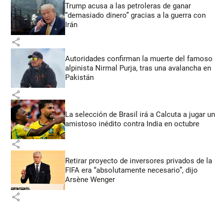
Trump acusa a las petroleras de ganar
“demasiado dinero” gracias a la guerra con
Irán
share
Autoridades confirman la muerte del famoso
alpinista Nirmal Purja, tras una avalancha en
Pakistán
share
La selección de Brasil irá a Calcuta a jugar un
amistoso inédito contra India en octubre
share
Retirar proyecto de inversores privados de la
FIFA era “absolutamente necesario”, dijo
Arsène Wenger
share