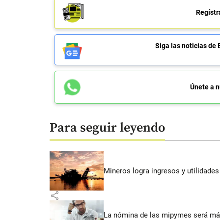
Regístr
Siga las noticias 
Únete a n
Para seguir leyendo
Mineros logra ingresos y utilidade
share
La nómina de las mipymes será más