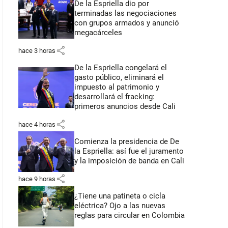
De la Espriella dio por
terminadas las negociaciones
con grupos armados y anunció
megacárceles
share
hace 3 horas
De la Espriella congelará el
gasto público, eliminará el
impuesto al patrimonio y
desarrollará el fracking:
primeros anuncios desde Cali
share
hace 4 horas
Comienza la presidencia de De
la Espriella: así fue el juramento
y la imposición de banda en Cali
share
hace 9 horas
¿Tiene una patineta o cicla
eléctrica? Ojo a las nuevas
reglas para circular en Colombia