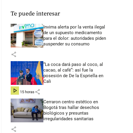
Te puede interesar
Invima alerta por la venta ilegal
de un supuesto medicamento
para el dolor: autoridades piden
suspender su consumo
share
“La coca dará paso al coco, al
cacao, al café”: así fue la
posesión de De la Espriella en
Cali
share
hace 15 horas
Cerraron centro estético en
Bogotá tras hallar desechos
biológicos y presuntas
irregularidades sanitarias
share