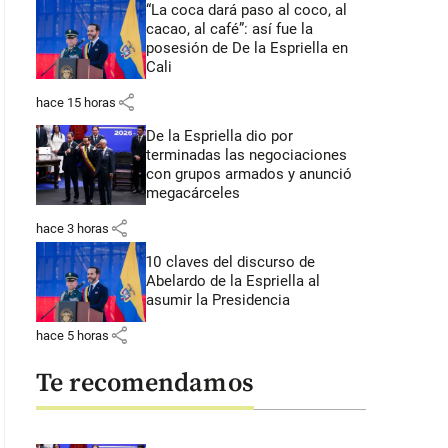
“La coca dará paso al coco, al
cacao, al café”: así fue la
posesión de De la Espriella en
Cali
share
hace 15 horas
De la Espriella dio por
terminadas las negociaciones
con grupos armados y anunció
megacárceles
share
hace 3 horas
10 claves del discurso de
Abelardo de la Espriella al
asumir la Presidencia
share
hace 5 horas
Te recomendamos