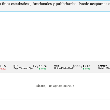
 fines estadísticos, funcionales y publicitarios. Puede aceptarlas
12,48 %
$386,1273
$
DTF
UVR
SMMLV
Dep. Término Fijo
Unidad Valor Real
Salario Mínimo
▲ 0.05
▲ 0.03
Sábado
, 8 de Agosto de 2026