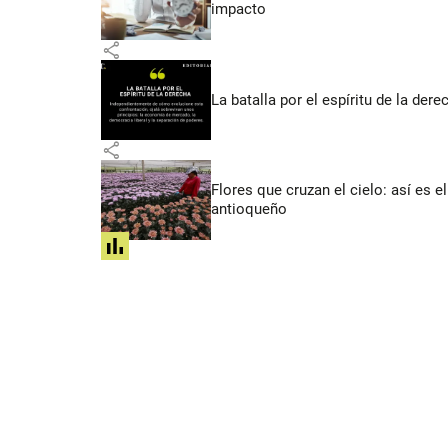
impacto
share
La batalla por el espíritu de la dere
share
Flores que cruzan el cielo: así es
antioqueño
share