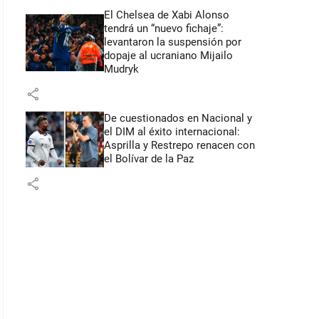
El Chelsea de Xabi Alonso
tendrá un “nuevo fichaje”:
levantaron la suspensión por
dopaje al ucraniano Mijailo
Mudryk
share
De cuestionados en Nacional y
el DIM al éxito internacional:
Asprilla y Restrepo renacen con
el Bolívar de la Paz
share