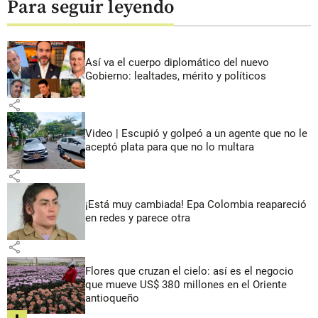
Para seguir leyendo
Así va el cuerpo diplomático del nuevo
Gobierno: lealtades, mérito y políticos
share
Video | Escupió y golpeó a un agente que no le
aceptó plata para que no lo multara
share
¡Está muy cambiada! Epa Colombia reapareció
en redes y parece otra
share
Flores que cruzan el cielo: así es el negocio
que mueve US$ 380 millones en el Oriente
antioqueño