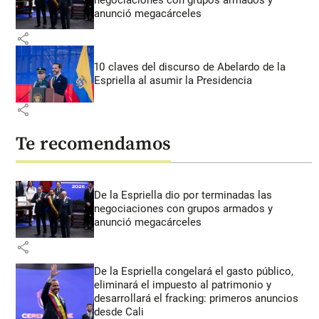
negociaciones con grupos armados y
anunció megacárceles
share
10 claves del discurso de Abelardo de la
Espriella al asumir la Presidencia
share
Te recomendamos
De la Espriella dio por terminadas las
negociaciones con grupos armados y
anunció megacárceles
share
De la Espriella congelará el gasto público,
eliminará el impuesto al patrimonio y
desarrollará el fracking: primeros anuncios
desde Cali