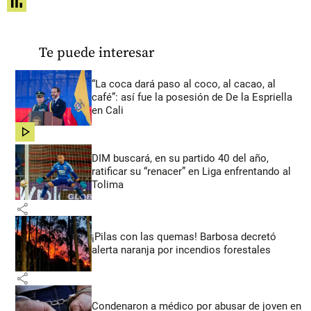
share
Te puede interesar
“La coca dará paso al coco, al cacao, al
café”: así fue la posesión de De la Espriella
en Cali
share
DIM buscará, en su partido 40 del año,
ratificar su “renacer” en Liga enfrentando al
Tolima
share
¡Pilas con las quemas! Barbosa decretó
alerta naranja por incendios forestales
share
Condenaron a médico por abusar de joven en