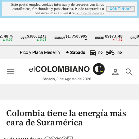
Este portal emplea cookies internas y de terceros con fines
estadísticos, funcionales y publicitarios. Puede aceptarlas o
CONTINUAR
consultar más en nuestra
politica de cookies
48 %
$386,1273
$1.750.905
US$73,48
US$
UVR
SMMLV
BRENT
ORO
Cintillo
 0.05
▲ 0.03
—
▼ 1.12
de
Pico y Placa Medellín
Sabado
no
no
indicadores
económicos
menu
person
search
Colombia
Sábado
, 8 de Agosto de 2026
Colombia tiene la energía más
cara de Suramérica