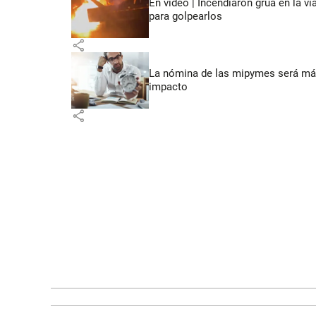
En video | Incendiaron grúa en la v
para golpearlos
share
La nómina de las mipymes será más
impacto
share