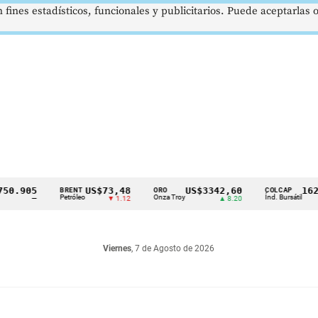
 fines estadísticos, funcionales y publicitarios. Puede aceptarlas
905
US$73,48
US$3342,60
1621,34
BRENT
ORO
COLCAP
Petróleo
Onza Troy
Índ. Bursátil
—
▼ 1.12
▲ 8.20
Viernes
, 7 de Agosto de 2026