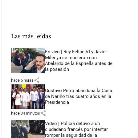
Las más leídas
En vivo | Rey Felipe VI y Javier
Milei ya se reunieron con
Abelardo de la Espriella antes de
la posesión
share
hace 5 horas
Gustavo Petro abandona la Casa
de Nariño tras cuatro años en la
Presidencia
share
hace 34 minutos
Video | Policía detuvo a un
ciudadano francés por intentar
romper la seguridad de la