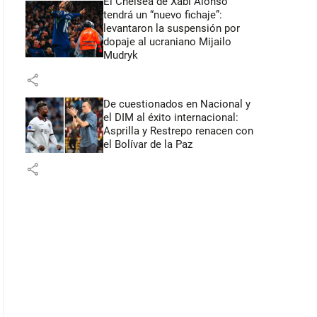
El Chelsea de Xabi Alonso
tendrá un “nuevo fichaje”:
levantaron la suspensión por
dopaje al ucraniano Mijailo
Mudryk
share
De cuestionados en Nacional y
el DIM al éxito internacional:
Asprilla y Restrepo renacen con
el Bolívar de la Paz
share