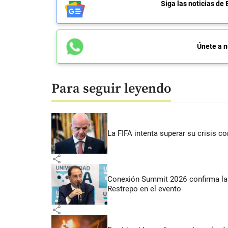
Siga las noticias 
Únete a n
Para seguir leyendo
La FIFA intenta superar su crisis co
share
Conexión Summit 2026 confirma la 
Restrepo en el evento
share