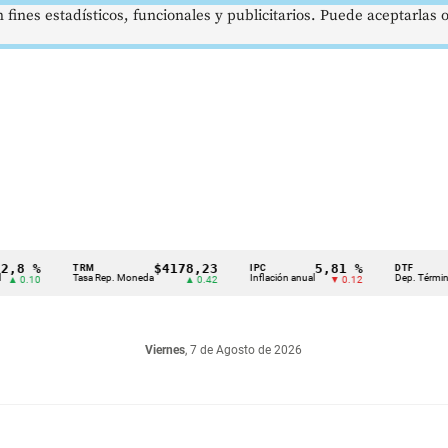
 fines estadísticos, funcionales y publicitarios. Puede aceptarlas
%
$4178,23
5,81 %
1
TRM
IPC
DTF
Tasa Rep. Moneda
Inflación anual
Dep. Término Fijo
0
▲ 0.42
▼ 0.12
Viernes
, 7 de Agosto de 2026