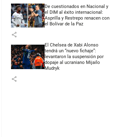
De cuestionados en Nacional y
el DIM al éxito internacional:
Asprilla y Restrepo renacen con
el Bolívar de la Paz
share
El Chelsea de Xabi Alonso
tendrá un “nuevo fichaje”:
levantaron la suspensión por
dopaje al ucraniano Mijailo
Mudryk
share