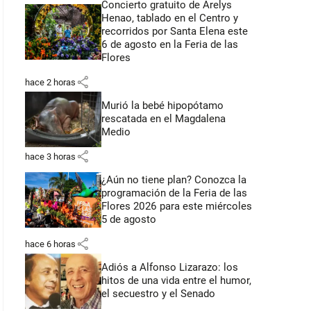
Concierto gratuito de Arelys
Henao, tablado en el Centro y
recorridos por Santa Elena este
6 de agosto en la Feria de las
Flores
share
hace 2 horas
Murió la bebé hipopótamo
rescatada en el Magdalena
Medio
share
hace 3 horas
¿Aún no tiene plan? Conozca la
programación de la Feria de las
Flores 2026 para este miércoles
5 de agosto
share
hace 6 horas
Adiós a Alfonso Lizarazo: los
hitos de una vida entre el humor,
el secuestro y el Senado