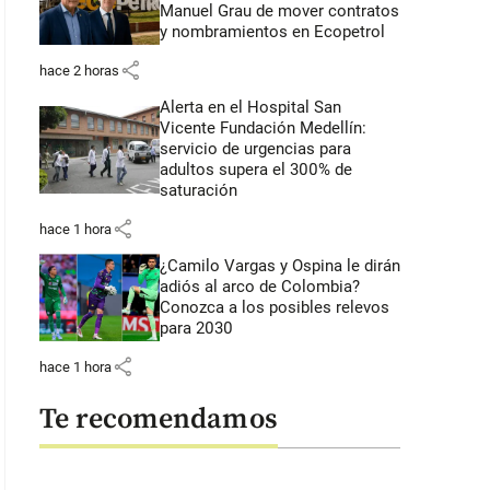
Manuel Grau de mover contratos
y nombramientos en Ecopetrol
share
hace 2 horas
Alerta en el Hospital San
Vicente Fundación Medellín:
servicio de urgencias para
adultos supera el 300% de
saturación
share
hace 1 hora
¿Camilo Vargas y Ospina le dirán
adiós al arco de Colombia?
Conozca a los posibles relevos
para 2030
share
hace 1 hora
Te recomendamos