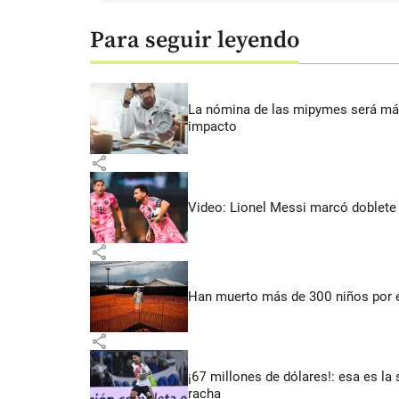
Para seguir leyendo
La nómina de las mipymes será más
impacto
share
Video: Lionel Messi marcó doblete 
share
Han muerto más de 300 niños por 
share
¡67 millones de dólares!: esa es la 
racha