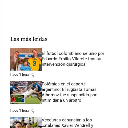
Las más leídas
El fútbol colombiano se unió por
Eduardo Emilio Vilarete tras su
intervención quirúrgica
share
hace 1 hora
Polémica en el deporte
argentino: El rugbista Tomás
Albornoz fue suspendido por
intimidar a un árbitro
share
hace 1 hora
Veedurías denuncian a los
catalanes Xavier Vendrell y