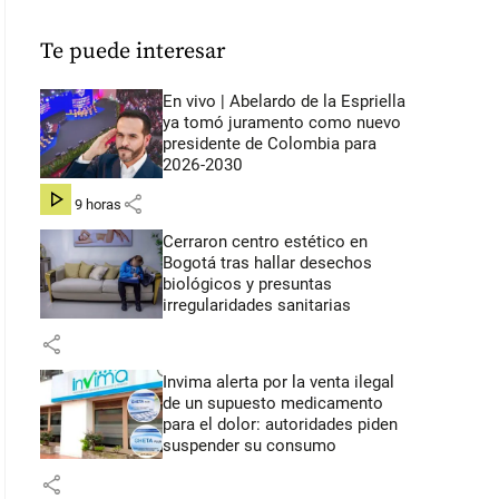
Te puede interesar
En vivo | Abelardo de la Espriella
ya tomó juramento como nuevo
presidente de Colombia para
2026-2030
share
hace 9 horas
Cerraron centro estético en
Bogotá tras hallar desechos
biológicos y presuntas
irregularidades sanitarias
share
Invima alerta por la venta ilegal
de un supuesto medicamento
para el dolor: autoridades piden
suspender su consumo
share