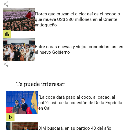
share
Flores que cruzan el cielo: así es el negocio
que mueve US$ 380 millones en el Oriente
antioqueño
share
Entre caras nuevas y viejos conocidos: así es
el nuevo Gobierno
share
Te puede interesar
“La coca dará paso al coco, al cacao, al
café”: así fue la posesión de De la Espriella
en Cali
share
DIM buscará, en su partido 40 del año,