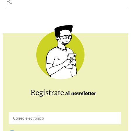
share
Regístrate
al newsletter