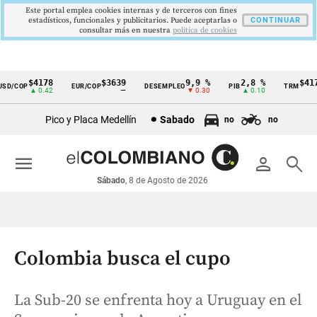
Este portal emplea cookies internas y de terceros con fines
estadísticos, funcionales y publicitarios. Puede aceptarlas o
CONTINUAR
consultar más en nuestra
politica de cookies
$4178
$3639
9,9 %
2,8 %
$4178
D/COP
EUR/COP
DESEMPLEO
PIB
TRM
Cintillo
▲ 0.42
—
▼ 0.30
▲ 0.10
▲ 0
de
Pico y Placa Medellín
Sabado
no
no
indicadores
económicos
menu
person
search
Colombia
Sábado
, 8 de Agosto de 2026
Colombia busca el cupo
La Sub-20 se enfrenta hoy a Uruguay en el