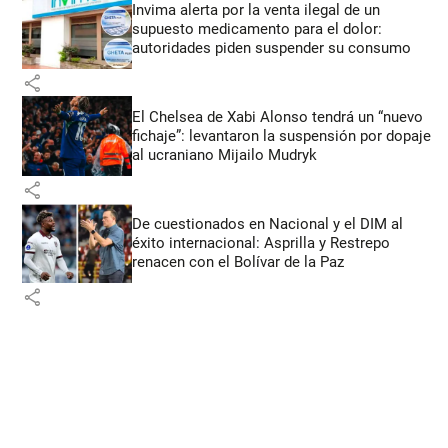
Invima alerta por la venta ilegal de un
supuesto medicamento para el dolor:
autoridades piden suspender su consumo
share
El Chelsea de Xabi Alonso tendrá un “nuevo
fichaje”: levantaron la suspensión por dopaje
al ucraniano Mijailo Mudryk
share
De cuestionados en Nacional y el DIM al
éxito internacional: Asprilla y Restrepo
renacen con el Bolívar de la Paz
share