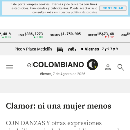
Este portal emplea cookies internas y de terceros con fines
estadísticos, funcionales y publicitarios. Puede aceptarlas o
CONTINUAR
consultar más en nuestra
politica de cookies
48 %
$386,1273
$1.750.905
US$73,48
US$
UVR
SMMLV
BRENT
ORO
Cintillo
 0.05
▲ 0.03
—
▼ 1.12
de
Pico y Placa Medellín
Viernes
7 y 9
7 y 9
indicadores
económicos
menu
person
search
Colombia
Viernes
, 7 de Agosto de 2026
Clamor: ni una mujer menos
CON DANZAS Y otras expresiones