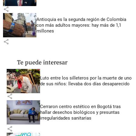
share
Antioquia es la segunda región de Colombia
con más adultos mayores: hay más de 1,1
millones
share
Te puede interesar
Luto entre los silleteros por la muerte de uno
de sus niños: llevaba dos días desaparecido
share
Cerraron centro estético en Bogotá tras
hallar desechos biológicos y presuntas
irregularidades sanitarias
share