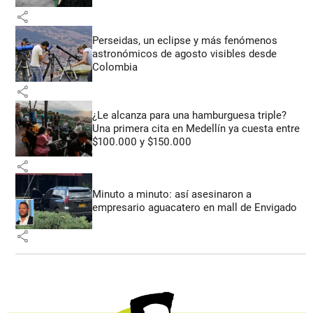
share
Perseidas, un eclipse y más fenómenos
astronómicos de agosto visibles desde
Colombia
share
¿Le alcanza para una hamburguesa triple?
Una primera cita en Medellín ya cuesta entre
$100.000 y $150.000
share
Minuto a minuto: así asesinaron a
empresario aguacatero en mall de Envigado
share