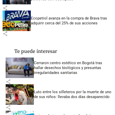
share
Ecopetrol avanza en la compra de Brava tras
adquirir cerca del 25% de sus acciones
share
Te puede interesar
Cerraron centro estético en Bogotá tras
hallar desechos biológicos y presuntas
irregularidades sanitarias
share
Luto entre los silleteros por la muerte de uno
de sus niños: llevaba dos días desaparecido
share