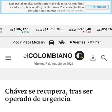
Este portal emplea cookies internas y de terceros con fines
estadísticos, funcionales y publicitarios. Puede aceptarlas o
CONTINUAR
consultar más en nuestra
politica de cookies
$386,1273
$1.750.905
US$73,48
US$3342
UVR
SMMLV
BRENT
ORO
Cintillo
▲ 0.03
—
▼ 1.12
▲ 8
de
Pico y Placa Medellín
Viernes
7 y 9
7 y 9
indicadores
económicos
menu
person
search
Colombia
Viernes
, 7 de Agosto de 2026
Chávez se recupera, tras ser
operado de urgencia