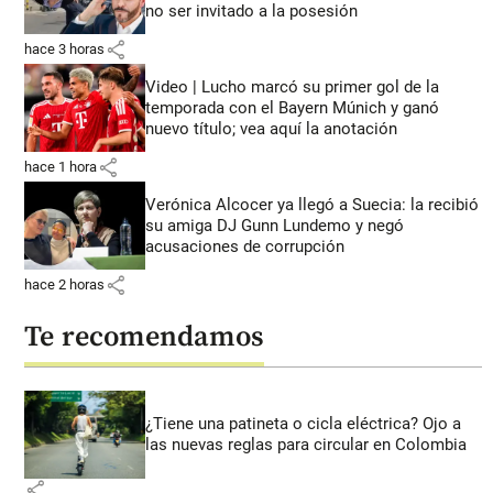
no ser invitado a la posesión
share
hace 3 horas
Video | Lucho marcó su primer gol de la
temporada con el Bayern Múnich y ganó
nuevo título; vea aquí la anotación
share
hace 1 hora
Verónica Alcocer ya llegó a Suecia: la recibió
su amiga DJ Gunn Lundemo y negó
acusaciones de corrupción
share
hace 2 horas
Te recomendamos
¿Tiene una patineta o cicla eléctrica? Ojo a
las nuevas reglas para circular en Colombia
share