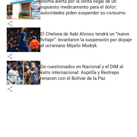
Invima alerta por la venta ilegal de un
supuesto medicamento para el dolor:
autoridades piden suspender su consumo
share
El Chelsea de Xabi Alonso tendrá un “nuevo
fichaje”: levantaron la suspensión por dopaje
al ucraniano Mijailo Mudryk
share
De cuestionados en Nacional y el DIM al
éxito internacional: Asprilla y Restrepo
renacen con el Bolívar de la Paz
share