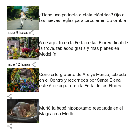
¿Tiene una patineta o cicla eléctrica? Ojo a
las nuevas reglas para circular en Colombia
share
hace 9 horas
6 de agosto en la Feria de las Flores: final de
la trova, tablados gratis y más planes en
Medellín
share
hace 12 horas
Concierto gratuito de Arelys Henao, tablado
en el Centro y recorridos por Santa Elena
este 6 de agosto en la Feria de las Flores
share
Murió la bebé hipopótamo rescatada en el
Magdalena Medio
share