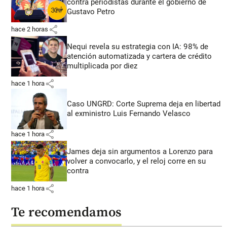
contra periodistas durante el gobierno de
Gustavo Petro
share
hace 2 horas
Nequi revela su estrategia con IA: 98% de
atención automatizada y cartera de crédito
multiplicada por diez
share
hace 1 hora
Caso UNGRD: Corte Suprema deja en libertad
al exministro Luis Fernando Velasco
share
hace 1 hora
James deja sin argumentos a Lorenzo para
volver a convocarlo, y el reloj corre en su
contra
share
hace 1 hora
Te recomendamos