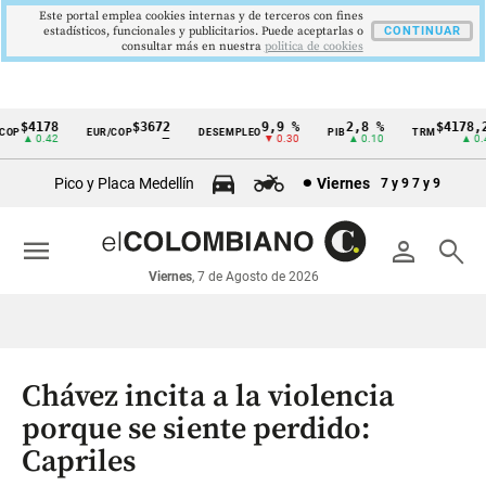
Este portal emplea cookies internas y de terceros con fines
estadísticos, funcionales y publicitarios. Puede aceptarlas o
CONTINUAR
consultar más en nuestra
politica de cookies
$4178
$3672
9,9 %
2,8 %
$4178,23
P
EUR/COP
DESEMPLEO
PIB
TRM
Cintillo
▲ 0.42
—
▼ 0.30
▲ 0.10
▲ 0.42
de
Pico y Placa Medellín
Viernes
7 y 9
7 y 9
indicadores
económicos
menu
person
search
Colombia
Viernes
, 7 de Agosto de 2026
Chávez incita a la violencia
porque se siente perdido:
Capriles