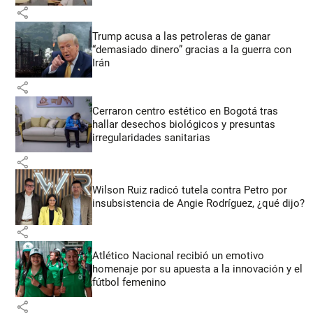
share
Trump acusa a las petroleras de ganar
“demasiado dinero” gracias a la guerra con
Irán
share
Cerraron centro estético en Bogotá tras
hallar desechos biológicos y presuntas
irregularidades sanitarias
share
Wilson Ruiz radicó tutela contra Petro por
insubsistencia de Angie Rodríguez, ¿qué dijo?
share
Atlético Nacional recibió un emotivo
homenaje por su apuesta a la innovación y el
fútbol femenino
share