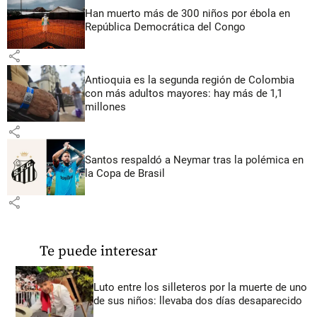
Han muerto más de 300 niños por ébola en
República Democrática del Congo
share
Antioquia es la segunda región de Colombia
con más adultos mayores: hay más de 1,1
millones
share
Santos respaldó a Neymar tras la polémica en
la Copa de Brasil
share
Te puede interesar
Luto entre los silleteros por la muerte de uno
de sus niños: llevaba dos días desaparecido