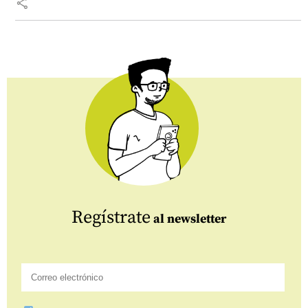
share
Regístrate
al newsletter