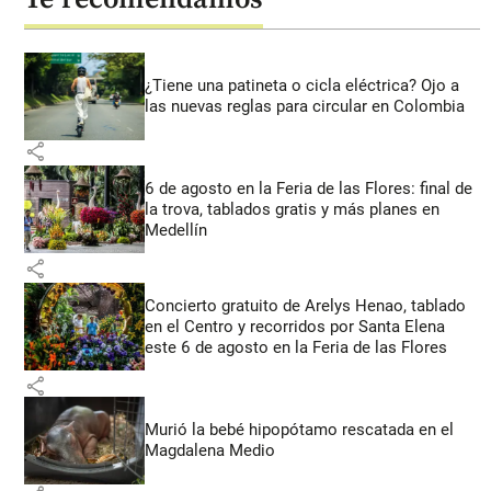
¿Tiene una patineta o cicla eléctrica? Ojo a
las nuevas reglas para circular en Colombia
share
6 de agosto en la Feria de las Flores: final de
la trova, tablados gratis y más planes en
Medellín
share
Concierto gratuito de Arelys Henao, tablado
en el Centro y recorridos por Santa Elena
este 6 de agosto en la Feria de las Flores
share
Murió la bebé hipopótamo rescatada en el
Magdalena Medio