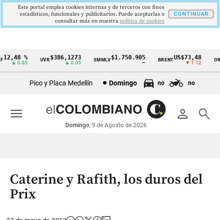
Este portal emplea cookies internas y de terceros con fines
estadísticos, funcionales y publicitarios. Puede aceptarlas o
CONTINUAR
consultar más en nuestra
politica de cookies
12,48 %
$386,1273
$1.750.905
US$73,48
UVR
SMMLV
BRENT
ORO
Cintillo
▲ 0.05
▲ 0.03
—
▼ 1.12
de
Pico y Placa Medellín
Domingo
no
no
indicadores
económicos
menu
person
search
Colombia
Domingo
, 9 de Agosto de 2026
Caterine y Rafith, los duros del
Prix