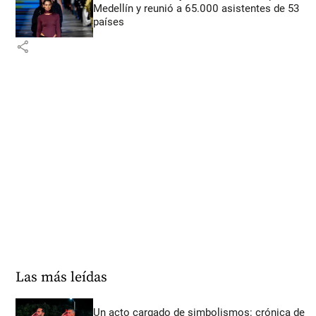
Medellín y reunió a 65.000 asistentes de 53
países
share
Las más leídas
Un acto cargado de simbolismos: crónica de