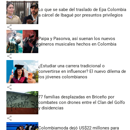
Lo que se sabe del traslado de Epa Colombia
a cárcel de Ibagué por presuntos privilegios
share
Paipa y Pasonva, así suenan los nuevos
géneros musicales hechos en Colombia
share
¿Estudiar una carrera tradicional o
convertirse en influencer? El nuevo dilema de
los jóvenes colombianos
share
77 familias desplazadas en Briceño por
combates con drones entre el Clan del Golfo
y disidencias
share
Colombiamoda dejó US$22 millones para