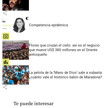
share
Competencia epidémica
share
Flores que cruzan el cielo: así es el negocio
que mueve US$ 380 millones en el Oriente
antioqueño
share
La pelota de la ‘Mano de Dios’ sale a subasta:
¿cuánto vale el histórico balón de Maradona?
share
Te puede interesar