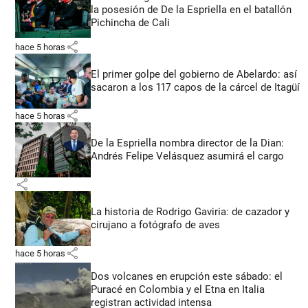
la posesión de De la Espriella en el batallón
Pichincha de Cali
share
hace 5 horas
El primer golpe del gobierno de Abelardo: así
sacaron a los 117 capos de la cárcel de Itagüí
share
hace 5 horas
De la Espriella nombra director de la Dian:
Andrés Felipe Velásquez asumirá el cargo
share
La historia de Rodrigo Gaviria: de cazador y
cirujano a fotógrafo de aves
share
hace 5 horas
Dos volcanes en erupción este sábado: el
Puracé en Colombia y el Etna en Italia
registran actividad intensa