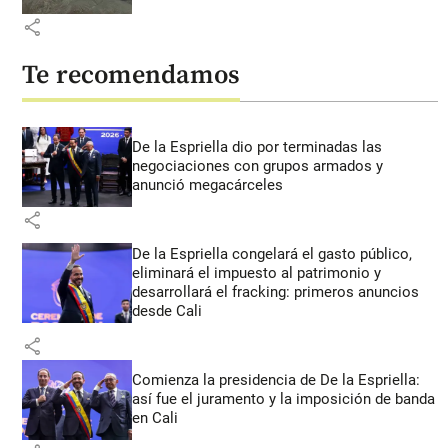
share
Te recomendamos
De la Espriella dio por terminadas las
negociaciones con grupos armados y
anunció megacárceles
share
De la Espriella congelará el gasto público,
eliminará el impuesto al patrimonio y
desarrollará el fracking: primeros anuncios
desde Cali
share
Comienza la presidencia de De la Espriella:
así fue el juramento y la imposición de banda
en Cali