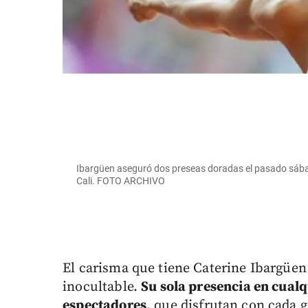
Ibargüen aseguró dos preseas doradas el pasado sábad
Cali. FOTO ARCHIVO
El carisma que tiene Caterine Ibargüen
inocultable.
Su sola presencia en cual
espectadores
, que disfrutan con cada g