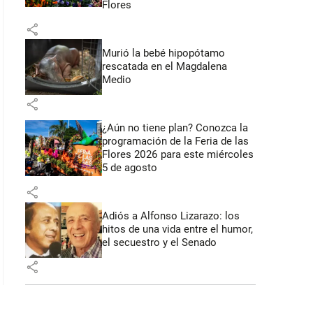
Flores
share
Murió la bebé hipopótamo
rescatada en el Magdalena
Medio
share
¿Aún no tiene plan? Conozca la
programación de la Feria de las
Flores 2026 para este miércoles
5 de agosto
share
Adiós a Alfonso Lizarazo: los
hitos de una vida entre el humor,
el secuestro y el Senado
share