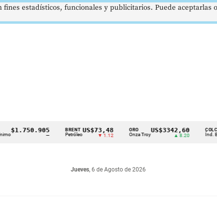
 fines estadísticos, funcionales y publicitarios. Puede aceptarlas
1.750.905
US$73,48
US$3342,60
1
BRENT
ORO
COLCAP
Petróleo
Onza Troy
Índ. Bursátil
—
▼ 1.12
▲ 8.20
Jueves
, 6 de Agosto de 2026