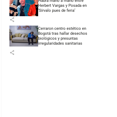
Habrá mano a mano entre
Herbert Vargas y Posada en
‘Sírvalo pues de feria’
share
Cerraron centro estético en
Bogotá tras hallar desechos
biológicos y presuntas
irregularidades sanitarias
share