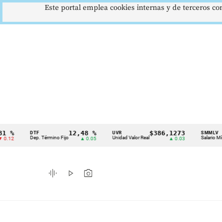
Este portal emplea cookies internas y de terceros con
12,48 %
$386,1273
$
DTF
UVR
SMMLV
Cintillo
Dep. Término Fijo
Unidad Valor Real
Salario Mínimo
▲ 0.05
▲ 0.03
de
indicadores
graphic_eq
play_arrow
photo_camera
económicos
Colombia