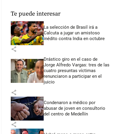
Te puede interesar
La selección de Brasil irá a
Calcuta a jugar un amistoso
inédito contra India en octubre
share
Drástico giro en el caso de
Jorge Alfredo Vargas: tres de las
cuatro presuntas víctimas
renunciaron a participar en el
juicio
share
Condenaron a médico por
abusar de joven en consultorio
del centro de Medellín
share