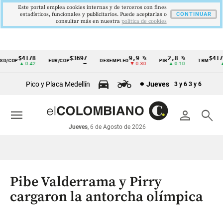
Este portal emplea cookies internas y de terceros con fines
estadísticos, funcionales y publicitarios. Puede aceptarlas o
CONTINUAR
consultar más en nuestra
politica de cookies
$4178
$3697
9,9 %
2,8 %
$4178,
/COP
EUR/COP
DESEMPLEO
PIB
TRM
Cintillo
▲ 0.42
—
▼ 0.30
▲ 0.10
▲ 0
de
Pico y Placa Medellín
Jueves
3 y 6
3 y 6
indicadores
económicos
menu
person
search
Colombia
Jueves
, 6 de Agosto de 2026
Pibe Valderrama y Pirry
cargaron la antorcha olímpica