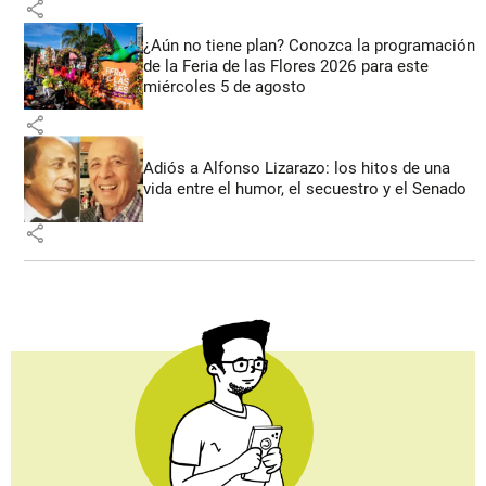
share
¿Aún no tiene plan? Conozca la programación
de la Feria de las Flores 2026 para este
miércoles 5 de agosto
share
Adiós a Alfonso Lizarazo: los hitos de una
vida entre el humor, el secuestro y el Senado
share