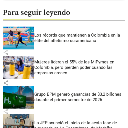
Para seguir leyendo
Los récords que mantienen a Colombia en la
élite del atletismo suramericano
share
Mujeres lideran el 55% de las MiPymes en
Colombia, pero pierden poder cuando las
empresas crecen
share
Grupo EPM generó ganancias de $3,2 billones
durante el primer semestre de 2026
share
La JEP anunció el inicio de la sexta fase de