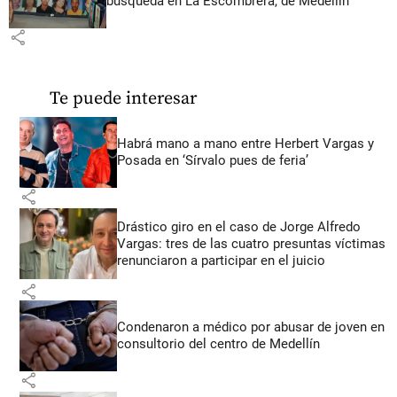
búsqueda en La Escombrera, de Medellín
share
Te puede interesar
Habrá mano a mano entre Herbert Vargas y
Posada en ‘Sírvalo pues de feria’
share
Drástico giro en el caso de Jorge Alfredo
Vargas: tres de las cuatro presuntas víctimas
renunciaron a participar en el juicio
share
Condenaron a médico por abusar de joven en
consultorio del centro de Medellín
share