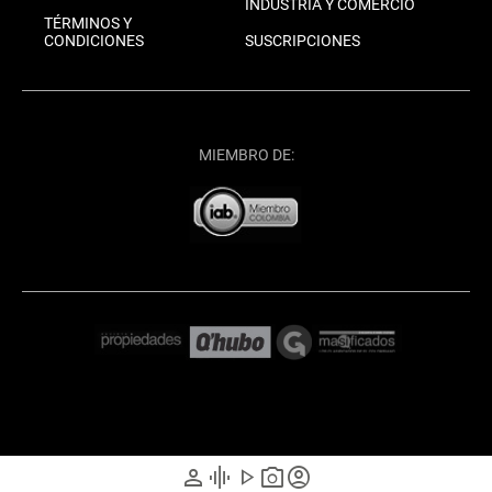
INDUSTRIA Y COMERCIO
TÉRMINOS Y
CONDICIONES
SUSCRIPCIONES
MIEMBRO DE:
person
graphic_eq
play_arrow
photo_camera
account_circle