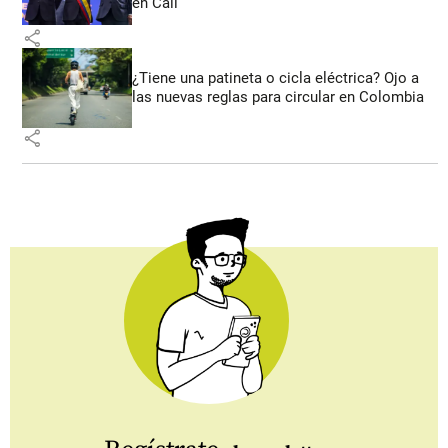
en Cali
share
¿Tiene una patineta o cicla eléctrica? Ojo a
las nuevas reglas para circular en Colombia
share