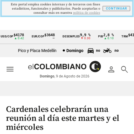
Este portal emplea cookies internas y de terceros con fines
estadísticos, funcionales y publicitarios. Puede aceptarlas o
CONTINUAR
consultar más en nuestra
politica de cookies
$4178
$3648
9,9 %
2,8 %
$417
SD/COP
EUR/COP
DESEMPLEO
PIB
TRM
Cintillo
▲ 0.42
—
▼ 0.30
▲ 0.10
▲
de
Pico y Placa Medellín
Domingo
no
no
indicadores
económicos
menu
person
search
Colombia
Domingo
, 9 de Agosto de 2026
Cardenales celebrarán una
reunión al día este martes y el
miércoles