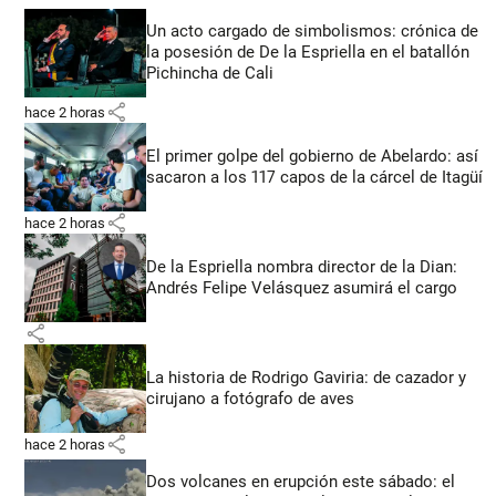
Un acto cargado de simbolismos: crónica de
la posesión de De la Espriella en el batallón
Pichincha de Cali
share
hace 2 horas
El primer golpe del gobierno de Abelardo: así
sacaron a los 117 capos de la cárcel de Itagüí
share
hace 2 horas
De la Espriella nombra director de la Dian:
Andrés Felipe Velásquez asumirá el cargo
share
La historia de Rodrigo Gaviria: de cazador y
cirujano a fotógrafo de aves
share
hace 2 horas
Dos volcanes en erupción este sábado: el