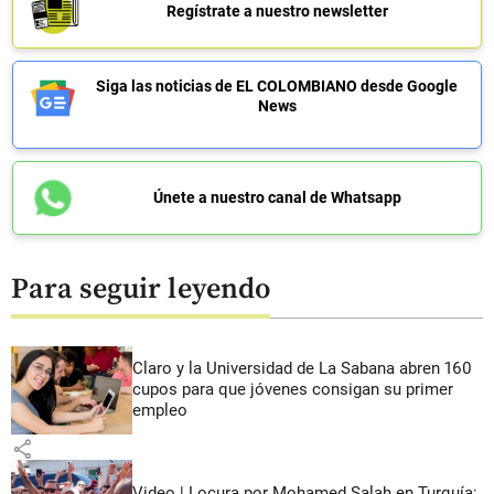
Regístrate a nuestro newsletter
Siga las noticias de EL COLOMBIANO desde Google
News
Únete a nuestro canal de Whatsapp
Para seguir leyendo
Claro y la Universidad de La Sabana abren 160
cupos para que jóvenes consigan su primer
empleo
share
Video | Locura por Mohamed Salah en Turquía;