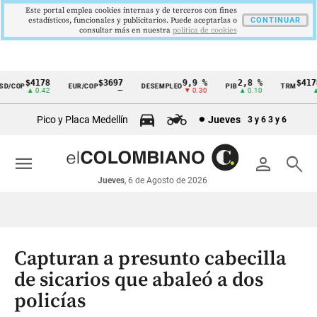
Este portal emplea cookies internas y de terceros con fines
estadísticos, funcionales y publicitarios. Puede aceptarlas o
CONTINUAR
consultar más en nuestra
politica de cookies
$4178
$3697
9,9 %
2,8 %
$4178
D/COP
EUR/COP
DESEMPLEO
PIB
TRM
Cintillo
▲ 0.42
—
▼ 0.30
▲ 0.10
▲ 
de
Pico y Placa Medellín
Jueves
3 y 6
3 y 6
indicadores
económicos
menu
person
search
Colombia
Jueves
, 6 de Agosto de 2026
Capturan a presunto cabecilla
de sicarios que abaleó a dos
policías