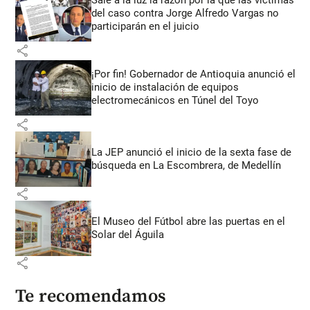
Sale a la luz la razón por la que las víctimas
del caso contra Jorge Alfredo Vargas no
participarán en el juicio
share
¡Por fin! Gobernador de Antioquia anunció el
inicio de instalación de equipos
electromecánicos en Túnel del Toyo
share
La JEP anunció el inicio de la sexta fase de
búsqueda en La Escombrera, de Medellín
share
El Museo del Fútbol abre las puertas en el
Solar del Águila
share
Te recomendamos