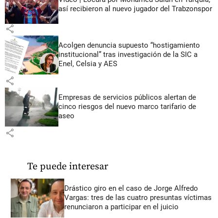
así recibieron al nuevo jugador del Trabzonspor
share
Acolgen denuncia supuesto “hostigamiento
institucional” tras investigación de la SIC a
Enel, Celsia y AES
share
Empresas de servicios públicos alertan de
cinco riesgos del nuevo marco tarifario de
aseo
share
Te puede interesar
Drástico giro en el caso de Jorge Alfredo
Vargas: tres de las cuatro presuntas víctimas
renunciaron a participar en el juicio