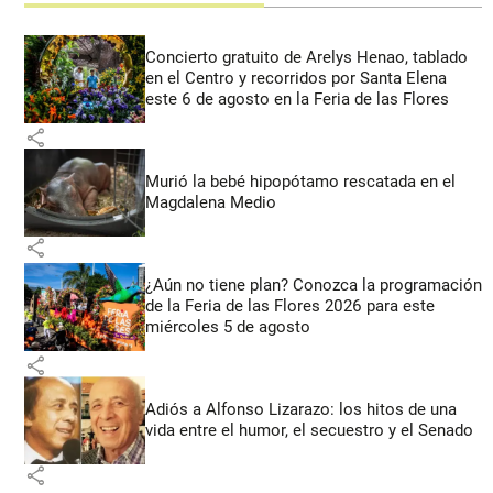
Concierto gratuito de Arelys Henao, tablado
en el Centro y recorridos por Santa Elena
este 6 de agosto en la Feria de las Flores
share
Murió la bebé hipopótamo rescatada en el
Magdalena Medio
share
¿Aún no tiene plan? Conozca la programación
de la Feria de las Flores 2026 para este
miércoles 5 de agosto
share
Adiós a Alfonso Lizarazo: los hitos de una
vida entre el humor, el secuestro y el Senado
share