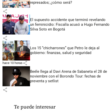
represados; ¿cómo será?
share
El supuesto accidente que terminó revelando
un feminicidio: Fiscalía acusó a Hugo Fernando
Silva Soto en Bogotá
share
Los 15 “chicharrones” que Petro le deja al
gobierno: finanzas, salud y seguridad
share
hace 10 horas
Beéle llega al Davi Arena de Sabaneta el 28 de
noviembre con el Borondo Tour: fechas de
preventa y setlist
share
Te puede interesar