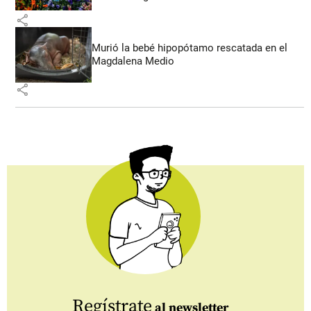
share
Murió la bebé hipopótamo rescatada en el
Magdalena Medio
share
Regístrate
al newsletter