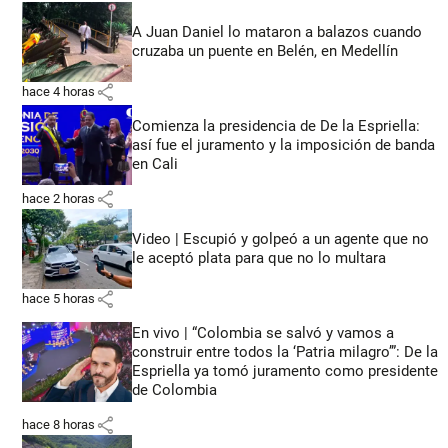
A Juan Daniel lo mataron a balazos cuando
cruzaba un puente en Belén, en Medellín
share
hace 4 horas
Comienza la presidencia de De la Espriella:
así fue el juramento y la imposición de banda
en Cali
share
hace 2 horas
Video | Escupió y golpeó a un agente que no
le aceptó plata para que no lo multara
share
hace 5 horas
En vivo | “Colombia se salvó y vamos a
construir entre todos la ‘Patria milagro’”: De la
Espriella ya tomó juramento como presidente
de Colombia
share
hace 8 horas