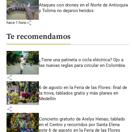
Ataques con drones en el Norte de Antioquia
y Tolima no dejaron heridos
share
hace 1 hora
Te recomendamos
¿Tiene una patineta o cicla eléctrica? Ojo a
las nuevas reglas para circular en Colombia
share
6 de agosto en la Feria de las Flores: final de
la trova, tablados gratis y más planes en
Medellín
share
Concierto gratuito de Arelys Henao, tablado
en el Centro y recorridos por Santa Elena
este 6 de agosto en la Feria de las Flores