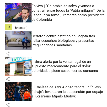
En vivo | “Colombia se salvó y vamos a
construir entre todos la ‘Patria milagro’”: De la
Espriella ya tomó juramento como presidente
de Colombia
share
hace 8 horas
Cerraron centro estético en Bogotá tras
hallar desechos biológicos y presuntas
irregularidades sanitarias
share
Invima alerta por la venta ilegal de un
supuesto medicamento para el dolor:
autoridades piden suspender su consumo
share
El Chelsea de Xabi Alonso tendrá un “nuevo
fichaje”: levantaron la suspensión por dopaje
al ucraniano Mijailo Mudryk
share