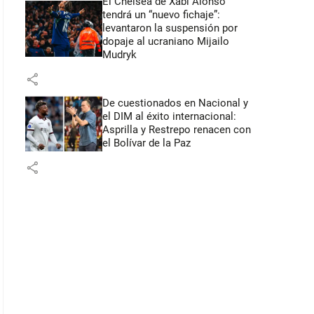
El Chelsea de Xabi Alonso
tendrá un “nuevo fichaje”:
levantaron la suspensión por
dopaje al ucraniano Mijailo
Mudryk
share
De cuestionados en Nacional y
el DIM al éxito internacional:
Asprilla y Restrepo renacen con
el Bolívar de la Paz
share