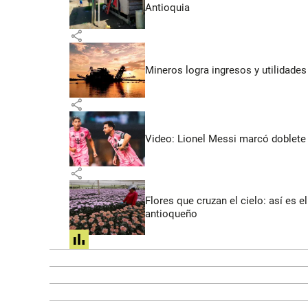
Antioquia
share
Mineros logra ingresos y utilidade
share
Video: Lionel Messi marcó doblete 
share
Flores que cruzan el cielo: así es
antioqueño
share