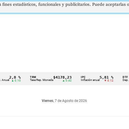
 fines estadísticos, funcionales y publicitarios. Puede aceptarlas
2,8 %
$4178,23
5,81 %
TRM
IPC
DTF
Tasa Rep. Moneda
Inflación anual
Dep. Término
▲ 0.10
▲ 0.42
▼ 0.12
Viernes
, 7 de Agosto de 2026