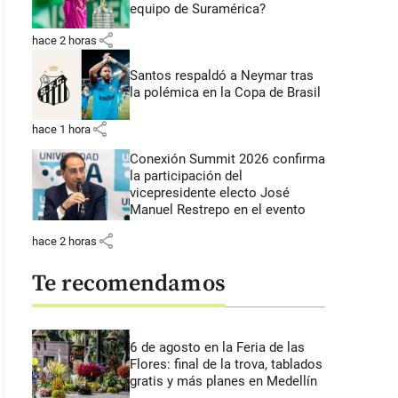
equipo de Suramérica?
share
hace 2 horas
Santos respaldó a Neymar tras
la polémica en la Copa de Brasil
share
hace 1 hora
Conexión Summit 2026 confirma
la participación del
vicepresidente electo José
Manuel Restrepo en el evento
share
hace 2 horas
Te recomendamos
6 de agosto en la Feria de las
Flores: final de la trova, tablados
gratis y más planes en Medellín