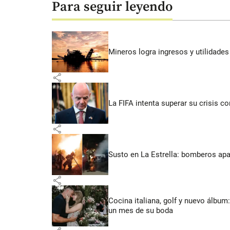
Para seguir leyendo
Mineros logra ingresos y utilidade
share
La FIFA intenta superar su crisis co
share
Susto en La Estrella: bomberos ap
share
Cocina italiana, golf y nuevo álbum:
un mes de su boda