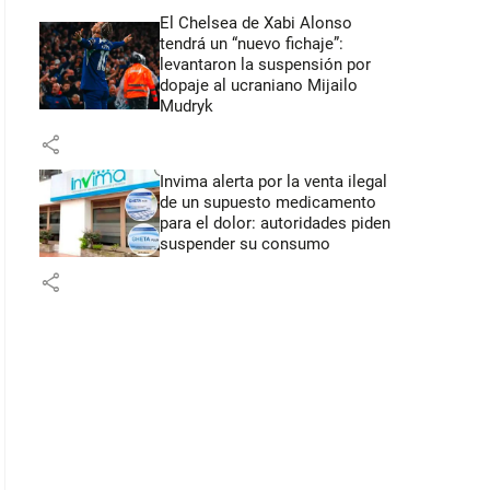
El Chelsea de Xabi Alonso
tendrá un “nuevo fichaje”:
levantaron la suspensión por
dopaje al ucraniano Mijailo
Mudryk
share
Invima alerta por la venta ilegal
de un supuesto medicamento
para el dolor: autoridades piden
suspender su consumo
share