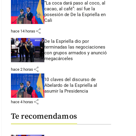
“La coca dará paso al coco, al
cacao, al café”: así fue la
posesión de De la Espriella en
Cali
share
hace 14 horas
De la Espriella dio por
terminadas las negociaciones
con grupos armados y anunció
megacárceles
share
hace 2 horas
10 claves del discurso de
Abelardo de la Espriella al
asumir la Presidencia
share
hace 4 horas
Te recomendamos