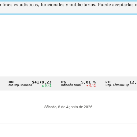
 fines estadísticos, funcionales y publicitarios. Puede aceptarlas
$4178,23
5,81 %
12,48 
TRM
IPC
DTF
Tasa Rep. Moneda
Inflación anual
Dep. Término Fijo
▲ 0.42
▼ 0.12
▲ 0.0
Sábado
, 8 de Agosto de 2026