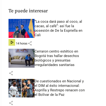
Te puede interesar
“La coca dará paso al coco, al
cacao, al café”: así fue la
posesión de De la Espriella en
Cali
share
hace 14 horas
Cerraron centro estético en
Bogotá tras hallar desechos
biológicos y presuntas
irregularidades sanitarias
share
De cuestionados en Nacional y
el DIM al éxito internacional:
Asprilla y Restrepo renacen con
el Bolívar de la Paz
share