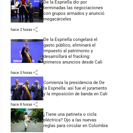
De la Espriella dio por
terminadas las negociaciones
con grupos armados y anunció
megacárceles
share
hace 2 horas
De la Espriella congelará el
gasto público, eliminará el
impuesto al patrimonio y
desarrollará el fracking:
primeros anuncios desde Cali
share
hace 3 horas
Comienza la presidencia de De
la Espriella: así fue el juramento
y la imposición de banda en Cali
share
hace 8 horas
¿Tiene una patineta o cicla
eléctrica? Ojo a las nuevas
reglas para circular en Colombia