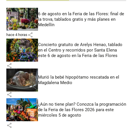
6 de agosto en la Feria de las Flores: final de
la trova, tablados gratis y más planes en
Medellín
share
hace 4 horas
Concierto gratuito de Arelys Henao, tablado
en el Centro y recorridos por Santa Elena
este 6 de agosto en la Feria de las Flores
share
Murió la bebé hipopótamo rescatada en el
Magdalena Medio
share
¿Aún no tiene plan? Conozca la programación
de la Feria de las Flores 2026 para este
miércoles 5 de agosto
share