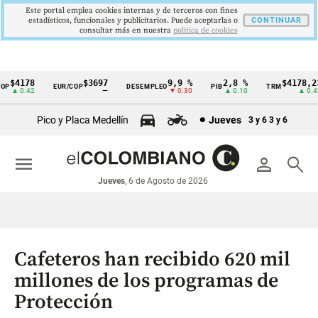
Este portal emplea cookies internas y de terceros con fines
estadísticos, funcionales y publicitarios. Puede aceptarlas o
CONTINUAR
consultar más en nuestra
politica de cookies
$4178
$3697
9,9 %
2,8 %
$4178,23
P
EUR/COP
DESEMPLEO
PIB
TRM
Cintillo
▲ 0.42
—
▼ 0.30
▲ 0.10
▲ 0.42
de
Pico y Placa Medellín
Jueves
3 y 6
3 y 6
indicadores
económicos
menu
person
search
Colombia
Jueves
, 6 de Agosto de 2026
Cafeteros han recibido 620 mil
millones de los programas de
Protección