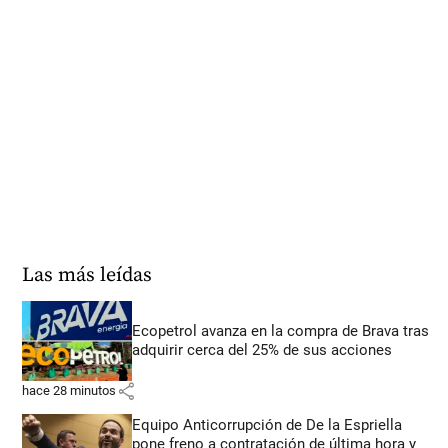
Las más leídas
Ecopetrol avanza en la compra de Brava tras
adquirir cerca del 25% de sus acciones
share
hace 28 minutos
Equipo Anticorrupción de De la Espriella
pone freno a contratación de última hora y