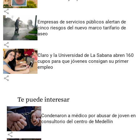
share
Empresas de servicios públicos alertan de
cinco riesgos del nuevo marco tarifario de
aseo
share
Claro y la Universidad de La Sabana abren 160
cupos para que jóvenes consigan su primer
empleo
share
Te puede interesar
Condenaron a médico por abusar de joven en
consultorio del centro de Medellín
share