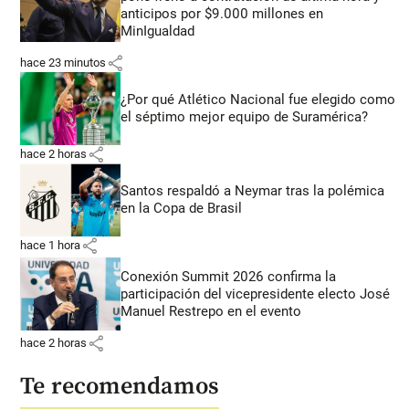
anticipos por $9.000 millones en
MinIgualdad
share
hace 23 minutos
¿Por qué Atlético Nacional fue elegido como
el séptimo mejor equipo de Suramérica?
share
hace 2 horas
Santos respaldó a Neymar tras la polémica
en la Copa de Brasil
share
hace 1 hora
Conexión Summit 2026 confirma la
participación del vicepresidente electo José
Manuel Restrepo en el evento
share
hace 2 horas
Te recomendamos