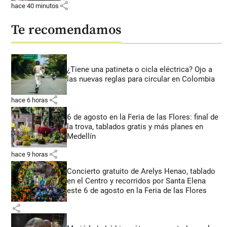
share
hace 40 minutos
Te recomendamos
¿Tiene una patineta o cicla eléctrica? Ojo a
las nuevas reglas para circular en Colombia
share
hace 6 horas
6 de agosto en la Feria de las Flores: final de
la trova, tablados gratis y más planes en
Medellín
share
hace 9 horas
Concierto gratuito de Arelys Henao, tablado
en el Centro y recorridos por Santa Elena
este 6 de agosto en la Feria de las Flores
share