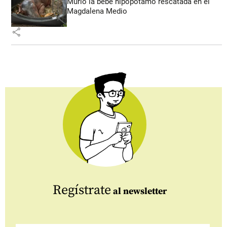
Murió la bebé hipopótamo rescatada en el
Magdalena Medio
share
Regístrate
al newsletter