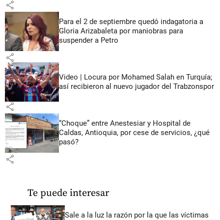
share
Para el 2 de septiembre quedó indagatoria a
Gloria Arizabaleta por maniobras para
suspender a Petro
share
Video | Locura por Mohamed Salah en Turquía;
así recibieron al nuevo jugador del Trabzonspor
share
“Choque” entre Anestesiar y Hospital de
Caldas, Antioquia, por cese de servicios, ¿qué
pasó?
share
Te puede interesar
Sale a la luz la razón por la que las víctimas