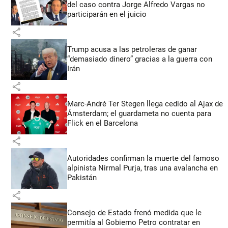
del caso contra Jorge Alfredo Vargas no
participarán en el juicio
share
Trump acusa a las petroleras de ganar
“demasiado dinero” gracias a la guerra con
Irán
share
Marc-André Ter Stegen llega cedido al Ajax de
Ámsterdam; el guardameta no cuenta para
Flick en el Barcelona
share
Autoridades confirman la muerte del famoso
alpinista Nirmal Purja, tras una avalancha en
Pakistán
share
Consejo de Estado frenó medida que le
permitía al Gobierno Petro contratar en