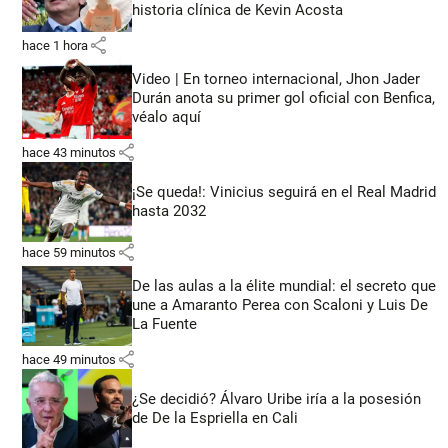
historia clínica de Kevin Acosta
share
hace 1 hora
Video | En torneo internacional, Jhon Jader
Durán anota su primer gol oficial con Benfica,
véalo aquí
share
hace 43 minutos
¡Se queda!: Vinicius seguirá en el Real Madrid
hasta 2032
share
hace 59 minutos
De las aulas a la élite mundial: el secreto que
une a Amaranto Perea con Scaloni y Luis De
La Fuente
share
hace 49 minutos
¿Se decidió? Álvaro Uribe iría a la posesión
de De la Espriella en Cali