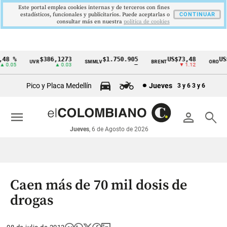
Este portal emplea cookies internas y de terceros con fines
estadísticos, funcionales y publicitarios. Puede aceptarlas o
CONTINUAR
consultar más en nuestra
politica de cookies
48 %
$386,1273
$1.750.905
US$73,48
US$
UVR
SMMLV
BRENT
ORO
Cintillo
 0.05
▲ 0.03
—
▼ 1.12
de
Pico y Placa Medellín
Jueves
3 y 6
3 y 6
indicadores
económicos
menu
person
search
Colombia
Jueves
, 6 de Agosto de 2026
Caen más de 70 mil dosis de
drogas