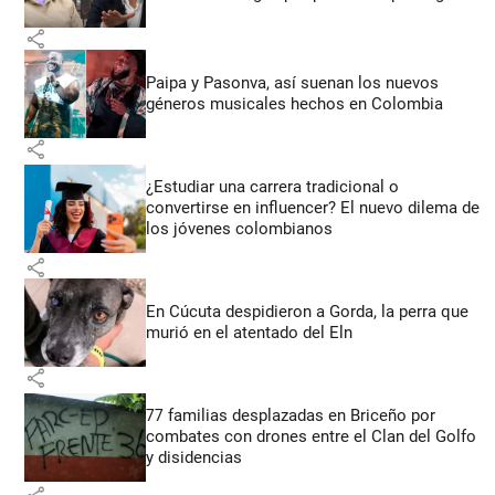
share
Paipa y Pasonva, así suenan los nuevos
géneros musicales hechos en Colombia
share
¿Estudiar una carrera tradicional o
convertirse en influencer? El nuevo dilema de
los jóvenes colombianos
share
En Cúcuta despidieron a Gorda, la perra que
murió en el atentado del Eln
share
77 familias desplazadas en Briceño por
combates con drones entre el Clan del Golfo
y disidencias