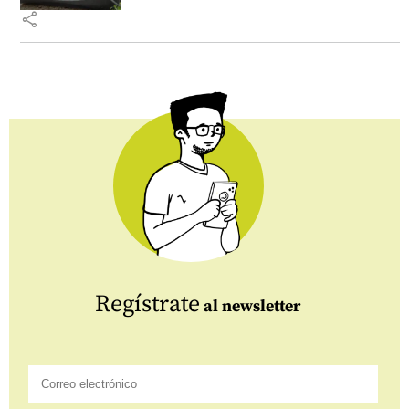
share
Regístrate
al newsletter