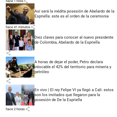
share
hace 1 hora
Así será la inédita posesión de Abelardo de la
Espriella: este es el orden de la ceremonia
share
hace 41 minutos
Diez claves para conocer al nuevo presidente
de Colombia, Abelardo de la Espriella
share
A horas de dejar el poder, Petro declara
intocable el 42% del territorio para minería y
petróleo
share
En vivo | El rey Felipe VI ya llegó a Cali: estos
son los invitados que llegaron para la
posesión de De la Espriella
share
hace 2 horas