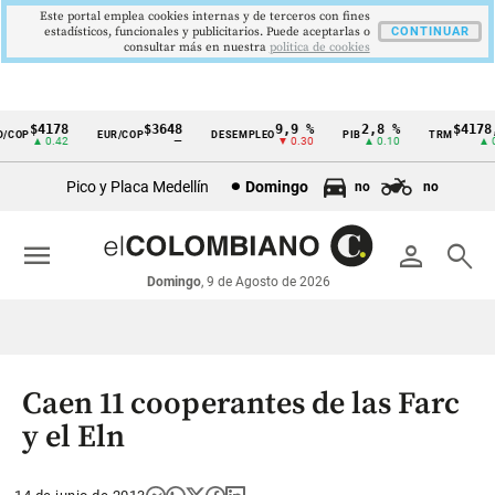
Este portal emplea cookies internas y de terceros con fines
estadísticos, funcionales y publicitarios. Puede aceptarlas o
CONTINUAR
consultar más en nuestra
politica de cookies
$4178
$3648
9,9 %
2,8 %
$4178,2
COP
EUR/COP
DESEMPLEO
PIB
TRM
Cintillo
▲ 0.42
—
▼ 0.30
▲ 0.10
▲ 0.
de
Pico y Placa Medellín
Domingo
no
no
indicadores
económicos
menu
person
search
Colombia
Domingo
, 9 de Agosto de 2026
Caen 11 cooperantes de las Farc
y el Eln