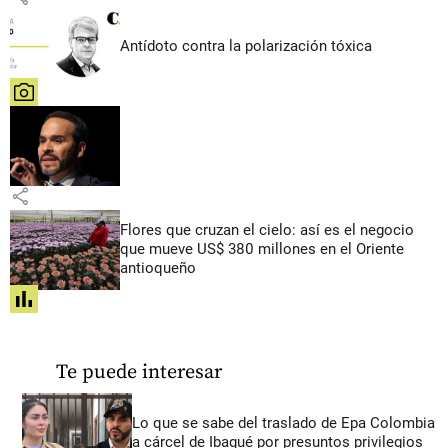
Antídoto contra la polarización tóxica
share
share
Flores que cruzan el cielo: así es el negocio
que mueve US$ 380 millones en el Oriente
antioqueño
share
Te puede interesar
Lo que se sabe del traslado de Epa Colombia
a cárcel de Ibagué por presuntos privilegios