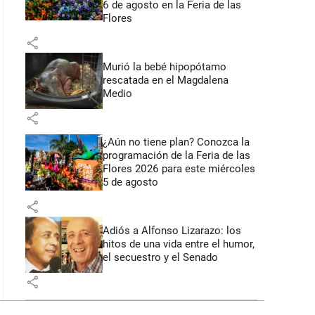
6 de agosto en la Feria de las
Flores
share
Murió la bebé hipopótamo
rescatada en el Magdalena
Medio
share
¿Aún no tiene plan? Conozca la
programación de la Feria de las
Flores 2026 para este miércoles
5 de agosto
share
Adiós a Alfonso Lizarazo: los
hitos de una vida entre el humor,
el secuestro y el Senado
share