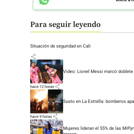
Para seguir leyendo
Situación de seguridad en Cali
share
Video: Lionel Messi marcó doblete 
share
hace 12 horas
Susto en La Estrella: bomberos ap
share
hace 9 horas
Mujeres lideran el 55% de las MiP