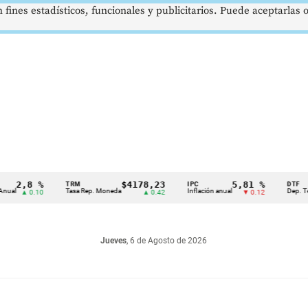
 fines estadísticos, funcionales y publicitarios. Puede aceptarlas
2,8 %
$4178,23
5,81 %
TRM
IPC
DTF
Tasa Rep. Moneda
Inflación anual
Dep. Término 
▲ 0.10
▲ 0.42
▼ 0.12
Jueves
, 6 de Agosto de 2026