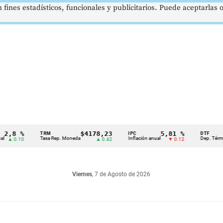
 fines estadísticos, funcionales y publicitarios. Puede aceptarlas
%
$4178,23
5,81 %
1
TRM
IPC
DTF
Tasa Rep. Moneda
Inflación anual
Dep. Término Fijo
10
▲ 0.42
▼ 0.12
Viernes
, 7 de Agosto de 2026