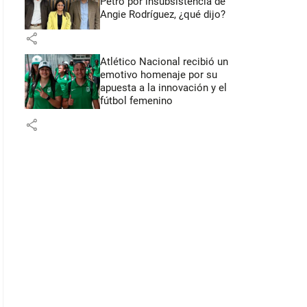
Petro por insubsistencia de
Angie Rodríguez, ¿qué dijo?
share
Atlético Nacional recibió un
emotivo homenaje por su
apuesta a la innovación y el
fútbol femenino
share