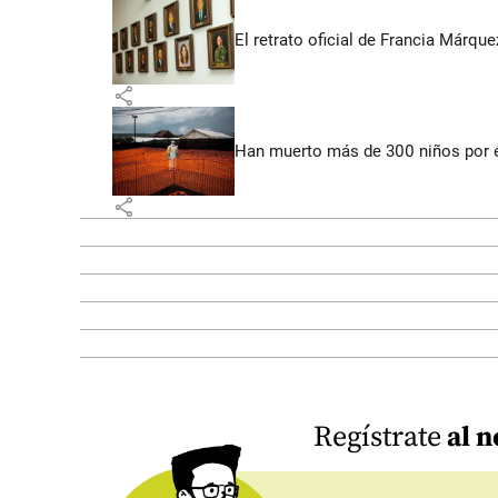
El retrato oficial de Francia Márqu
share
Han muerto más de 300 niños por 
share
Regístrate
al n