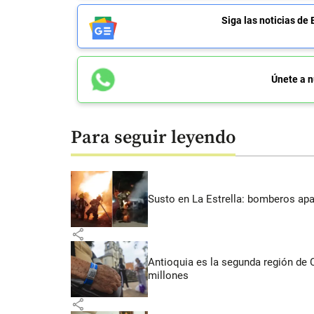
Siga las noticias 
Únete a n
Para seguir leyendo
Susto en La Estrella: bomberos ap
share
Antioquia es la segunda región de
millones
share