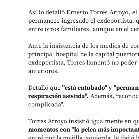
Así lo detalló Ernesto Torres Arroyo, e
permanece ingresado el exdeportista, q
entre otros familiares, aunque en el ce
Ante la insistencia de los medios de c
principal hospital de la capital puerto
exdeportista, Torres lamentó no poder
anteriores.
Detalló que
"está entubado" y "permane
respiración asistida".
Además, reconoció
complicada".
Torres Arroyo insistió igualmente en
momentos con "la pelea más important
entró por la mejilla izquierda, le dañó l