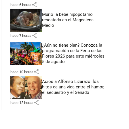
share
hace 6 horas
Murió la bebé hipopótamo
rescatada en el Magdalena
Medio
share
hace 7 horas
¿Aún no tiene plan? Conozca la
programación de la Feria de las
Flores 2026 para este miércoles
5 de agosto
share
hace 10 horas
Adiós a Alfonso Lizarazo: los
hitos de una vida entre el humor,
el secuestro y el Senado
share
hace 12 horas