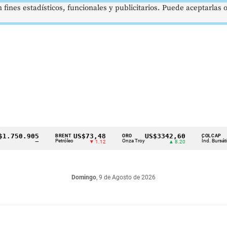
 fines estadísticos, funcionales y publicitarios. Puede aceptarlas
50.905
US$73,48
US$3342,60
162
BRENT
ORO
COLCAP
Petróleo
Onza Troy
Índ. Bursátil
—
▼ 1.12
▲ 8.20
Domingo
, 9 de Agosto de 2026