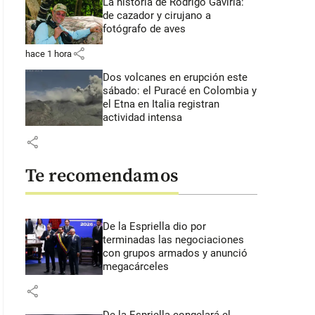
La historia de Rodrigo Gaviria:
de cazador y cirujano a
fotógrafo de aves
share
hace 1 hora
Dos volcanes en erupción este
sábado: el Puracé en Colombia y
el Etna en Italia registran
actividad intensa
share
Te recomendamos
De la Espriella dio por
terminadas las negociaciones
con grupos armados y anunció
megacárceles
share