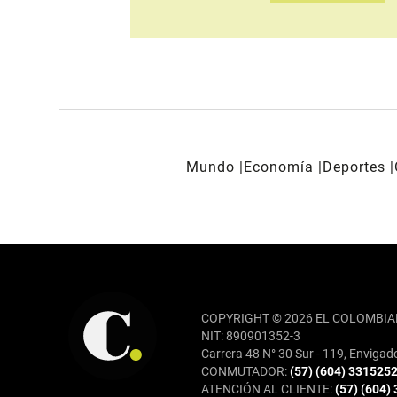
Mundo
Economía
Deportes
REDES SOCIALES
COPYRIGHT © 2026 EL COLOMBIA
NIT: 890901352-3
Carrera 48 N° 30 Sur - 119, Envigad
CONMUTADOR:
(57) (604) 331525
ATENCIÓN AL CLIENTE:
(57) (604)