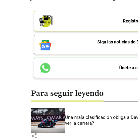
Regístr
Siga las noticias 
Únete a n
Para seguir leyendo
Una mala clasificación obliga a Da
ver la carrera?
share