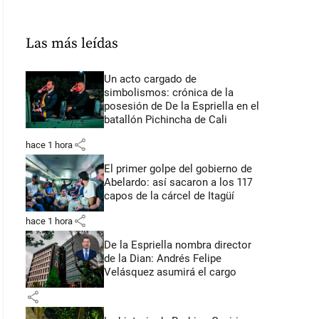
Las más leídas
Un acto cargado de
simbolismos: crónica de la
posesión de De la Espriella en el
batallón Pichincha de Cali
share
hace 1 hora
El primer golpe del gobierno de
Abelardo: así sacaron a los 117
capos de la cárcel de Itagüí
share
hace 1 hora
De la Espriella nombra director
de la Dian: Andrés Felipe
Velásquez asumirá el cargo
share