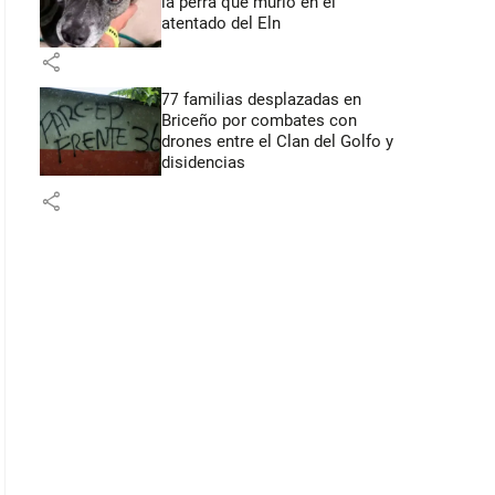
la perra que murió en el
atentado del Eln
share
77 familias desplazadas en
Briceño por combates con
drones entre el Clan del Golfo y
disidencias
share