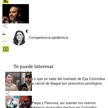
share
share
Competencia epidémica
share
Te puede interesar
Lo que se sabe del traslado de Epa Colombia
a cárcel de Ibagué por presuntos privilegios
share
Paipa y Pasonva, así suenan los nuevos
géneros musicales hechos en Colombia