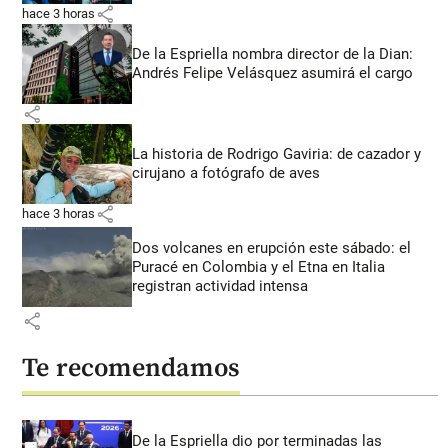
share
hace 3 horas
De la Espriella nombra director de la Dian:
Andrés Felipe Velásquez asumirá el cargo
share
La historia de Rodrigo Gaviria: de cazador y
cirujano a fotógrafo de aves
share
hace 3 horas
Dos volcanes en erupción este sábado: el
Puracé en Colombia y el Etna en Italia
registran actividad intensa
share
Te recomendamos
De la Espriella dio por terminadas las