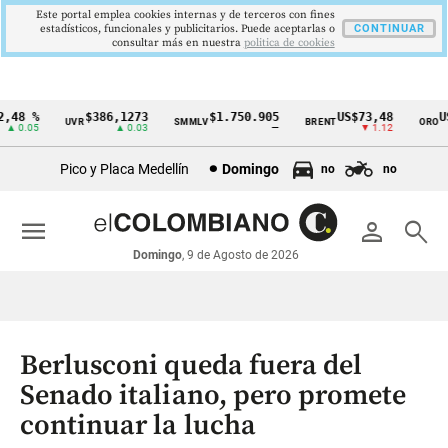
Este portal emplea cookies internas y de terceros con fines
estadísticos, funcionales y publicitarios. Puede aceptarlas o
CONTINUAR
consultar más en nuestra
politica de cookies
48 %
$386,1273
$1.750.905
US$73,48
US$
UVR
SMMLV
BRENT
ORO
Cintillo
0.05
▲ 0.03
—
▼ 1.12
de
Pico y Placa Medellín
Domingo
no
no
indicadores
económicos
menu
person
search
Colombia
Domingo
, 9 de Agosto de 2026
Berlusconi queda fuera del
Senado italiano, pero promete
continuar la lucha