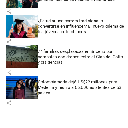
share
¿Estudiar una carrera tradicional o
convertirse en influencer? El nuevo dilema de
los jóvenes colombianos
share
77 familias desplazadas en Briceño por
combates con drones entre el Clan del Golfo
y disidencias
share
Colombiamoda dejó US$22 millones para
Medellín y reunió a 65.000 asistentes de 53
países
share