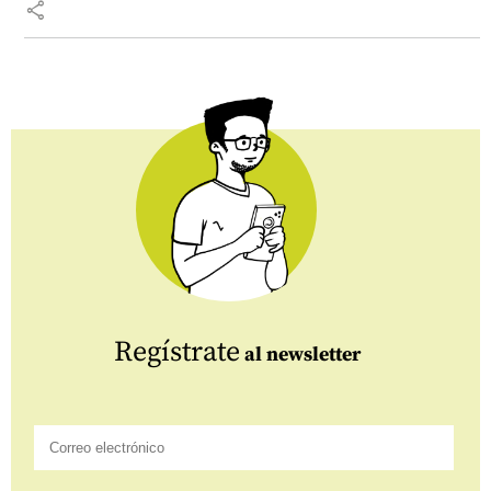
share
Regístrate
al newsletter