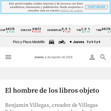
Este portal emplea cookies internas y de terceros con fines
estadísticos, funcionales y publicitarios. Puede aceptarlas o
CONTINUAR
consultar más en nuestra
politica de cookies
$4178
$3672
9,9 %
2,8 %
$4178,23
P
EUR/COP
DESEMPLEO
PIB
TRM
Cintillo
▲ 0.42
▼ 25.00
▼ 0.30
▲ 0.10
▲ 0.42
de
Pico y Placa Medellín
Jueves
3 y 6
3 y 6
indicadores
económicos
menu
person
search
Jueves
, 6 de Agosto de 2026
Colombia
El hombre de los libros objeto
Benjamín Villegas, creador de Villegas