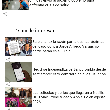
clínicas envió al próximo gobierno para
enfrentar crisis de salud
share
Te puede interesar
Sale a la luz la razón por la que las víctimas
del caso contra Jorge Alfredo Vargas no
participarán en el juicio
share
Nequi se independiza de Bancolombia desde
septiembre: esto cambiará para los usuarios
share
Las películas y series que llegarán a Netflix,
HBO Max, Prime Video y Apple TV en agosto
2026