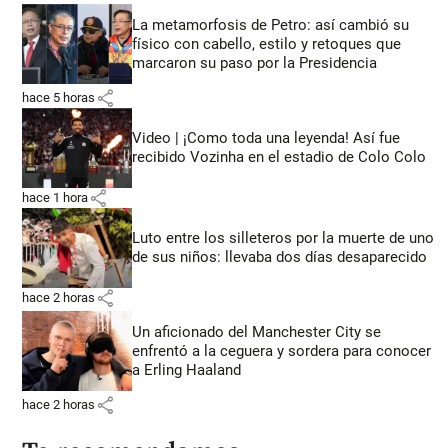
La metamorfosis de Petro: así cambió su
físico con cabello, estilo y retoques que
marcaron su paso por la Presidencia
share
hace 5 horas
Video | ¡Como toda una leyenda! Así fue
recibido Vozinha en el estadio de Colo Colo
share
hace 1 hora
Luto entre los silleteros por la muerte de uno
de sus niños: llevaba dos días desaparecido
share
hace 2 horas
Un aficionado del Manchester City se
enfrentó a la ceguera y sordera para conocer
a Erling Haaland
share
hace 2 horas