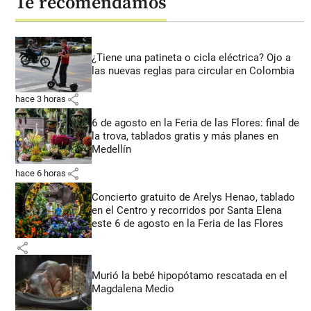
Te recomendamos
¿Tiene una patineta o cicla eléctrica? Ojo a
las nuevas reglas para circular en Colombia
share
hace 3 horas
6 de agosto en la Feria de las Flores: final de
la trova, tablados gratis y más planes en
Medellín
share
hace 6 horas
Concierto gratuito de Arelys Henao, tablado
en el Centro y recorridos por Santa Elena
este 6 de agosto en la Feria de las Flores
share
Murió la bebé hipopótamo rescatada en el
Magdalena Medio