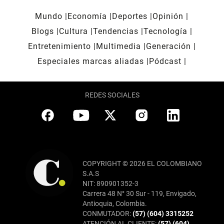
Mundo
Economía
Deportes
Opinión
Blogs
Cultura
Tendencias
Tecnología
Entretenimiento
Multimedia
Generación
Especiales marcas aliadas
Pódcast
REDES SOCIALES
COPYRIGHT © 2026 EL COLOMBIANO
S.A.S
NIT: 890901352-3
Carrera 48 N° 30 Sur - 119, Envigado,
Antioquia, Colombia.
CONMUTADOR:
(57) (604) 3315252
ATENCIÓN AL CLIENTE:
(57) (604)