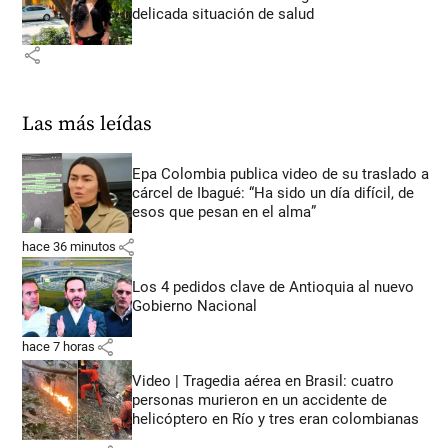
delicada situación de salud
share
Las más leídas
Epa Colombia publica video de su traslado a
cárcel de Ibagué: “Ha sido un día difícil, de
esos que pesan en el alma”
share
hace 36 minutos
Los 4 pedidos clave de Antioquia al nuevo
Gobierno Nacional
share
hace 7 horas
Video | Tragedia aérea en Brasil: cuatro
personas murieron en un accidente de
helicóptero en Río y tres eran colombianas