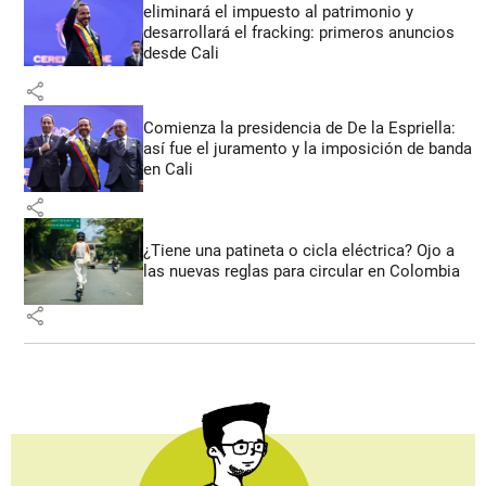
eliminará el impuesto al patrimonio y
desarrollará el fracking: primeros anuncios
desde Cali
share
Comienza la presidencia de De la Espriella:
así fue el juramento y la imposición de banda
en Cali
share
¿Tiene una patineta o cicla eléctrica? Ojo a
las nuevas reglas para circular en Colombia
share