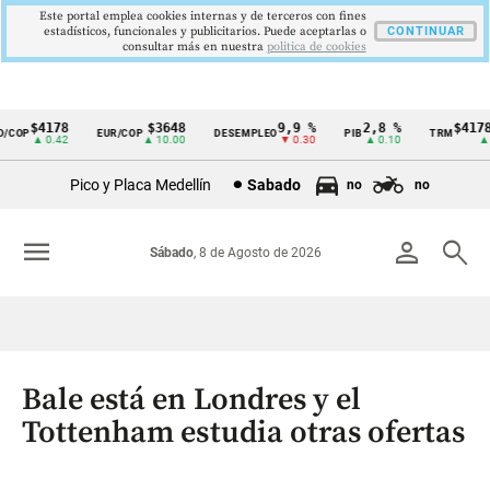
Este portal emplea cookies internas y de terceros con fines
estadísticos, funcionales y publicitarios. Puede aceptarlas o
CONTINUAR
consultar más en nuestra
politica de cookies
$4178
$3648
9,9 %
2,8 %
$4178,
COP
EUR/COP
DESEMPLEO
PIB
TRM
Cintillo
▲ 0.42
▲ 10.00
▼ 0.30
▲ 0.10
▲ 0.
de
Pico y Placa Medellín
Sabado
no
no
indicadores
económicos
menu
person
search
Sábado
, 8 de Agosto de 2026
Colombia
Bale está en Londres y el
Tottenham estudia otras ofertas