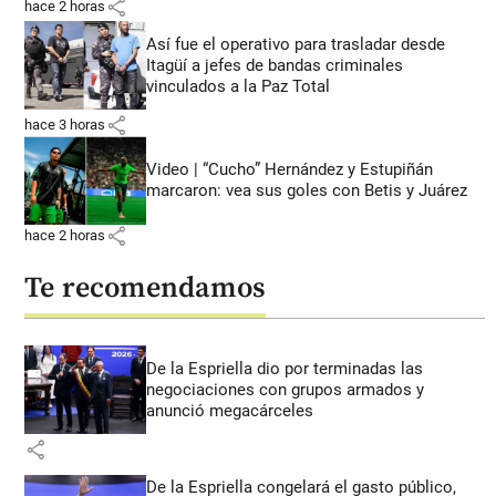
share
hace 2 horas
Así fue el operativo para trasladar desde
Itagüí a jefes de bandas criminales
vinculados a la Paz Total
share
hace 3 horas
Video | “Cucho” Hernández y Estupiñán
marcaron: vea sus goles con Betis y Juárez
share
hace 2 horas
Te recomendamos
De la Espriella dio por terminadas las
negociaciones con grupos armados y
anunció megacárceles
share
De la Espriella congelará el gasto público,