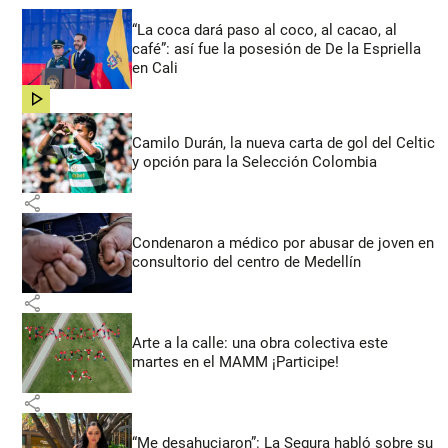
“La coca dará paso al coco, al cacao, al
café”: así fue la posesión de De la Espriella
en Cali
share
Camilo Durán, la nueva carta de gol del Celtic
y opción para la Selección Colombia
share
Condenaron a médico por abusar de joven en
consultorio del centro de Medellín
share
Arte a la calle: una obra colectiva este
martes en el MAMM ¡Participe!
share
“Me desahuciaron”: La Segura habló sobre su