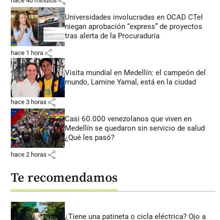
share
hace 40 minutos
Universidades involucradas en OCAD CTeI
niegan aprobación “express” de proyectos
tras alerta de la Procuraduría
share
hace 1 hora
Visita mundial en Medellín: el campeón del
mundo, Lamine Yamal, está en la ciudad
share
hace 3 horas
Casi 60.000 venezolanos que viven en
Medellín se quedaron sin servicio de salud
¿Qué les pasó?
share
hace 2 horas
Te recomendamos
¿Tiene una patineta o cicla eléctrica? Ojo a