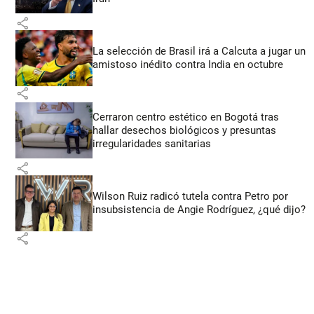
share
La selección de Brasil irá a Calcuta a jugar un
amistoso inédito contra India en octubre
share
Cerraron centro estético en Bogotá tras
hallar desechos biológicos y presuntas
irregularidades sanitarias
share
Wilson Ruiz radicó tutela contra Petro por
insubsistencia de Angie Rodríguez, ¿qué dijo?
share