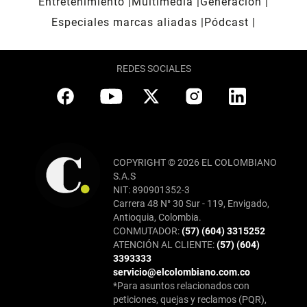
Entretenimiento
Multimedia
Generación
Especiales marcas aliadas
Pódcast
REDES SOCIALES
COPYRIGHT © 2026 EL COLOMBIANO
S.A.S
NIT: 890901352-3
Carrera 48 N° 30 Sur - 119, Envigado,
Antioquia, Colombia.
CONMUTADOR:
(57) (604) 3315252
ATENCIÓN AL CLIENTE:
(57) (604)
3393333
servicio@elcolombiano.com.co
*Para asuntos relacionados con
peticiones, quejas y reclamos (PQR),