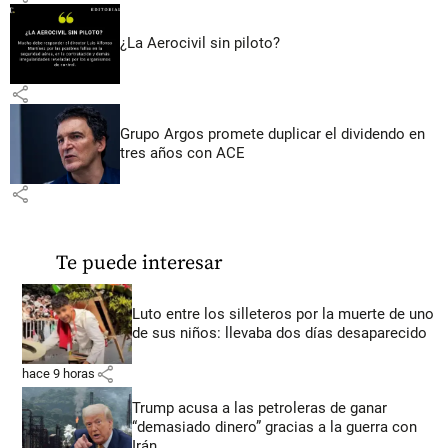
¿La Aerocivil sin piloto?
share
Grupo Argos promete duplicar el dividendo en
tres años con ACE
share
Te puede interesar
Luto entre los silleteros por la muerte de uno
de sus niños: llevaba dos días desaparecido
share
hace 9 horas
Trump acusa a las petroleras de ganar
“demasiado dinero” gracias a la guerra con
Irán