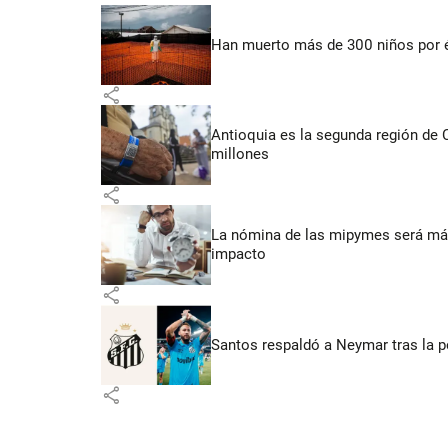
Han muerto más de 300 niños por 
share
Antioquia es la segunda región de
millones
share
La nómina de las mipymes será más
impacto
share
Santos respaldó a Neymar tras la p
share