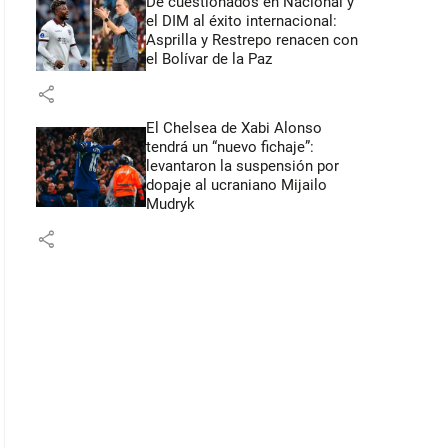
De cuestionados en Nacional y
el DIM al éxito internacional:
Asprilla y Restrepo renacen con
el Bolívar de la Paz
share
El Chelsea de Xabi Alonso
tendrá un “nuevo fichaje”:
levantaron la suspensión por
dopaje al ucraniano Mijailo
Mudryk
share