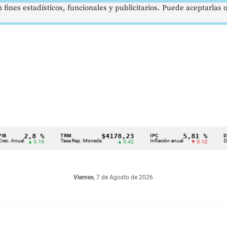
 fines estadísticos, funcionales y publicitarios. Puede aceptarlas
2,8 %
$4178,23
5,81 %
TRM
IPC
DTF
Anual
Tasa Rep. Moneda
Inflación anual
Dep. T
▲ 0.10
▲ 0.42
▼ 0.12
Viernes
, 7 de Agosto de 2026