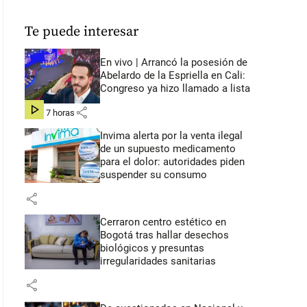
Te puede interesar
En vivo | Arrancó la posesión de
Abelardo de la Espriella en Cali:
Congreso ya hizo llamado a lista
share
hace 7 horas
Invima alerta por la venta ilegal
de un supuesto medicamento
para el dolor: autoridades piden
suspender su consumo
share
Cerraron centro estético en
Bogotá tras hallar desechos
biológicos y presuntas
irregularidades sanitarias
share