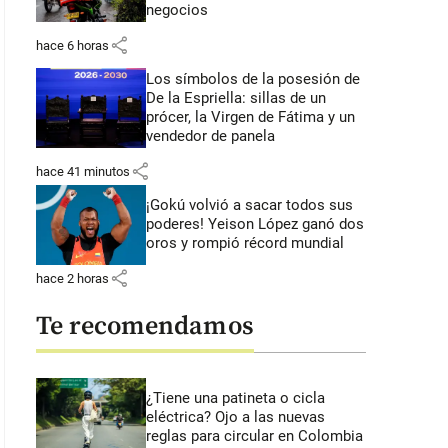
negocios
share
hace 6 horas
Los símbolos de la posesión de
De la Espriella: sillas de un
prócer, la Virgen de Fátima y un
vendedor de panela
share
hace 41 minutos
¡Gokú volvió a sacar todos sus
poderes! Yeison López ganó dos
oros y rompió récord mundial
share
hace 2 horas
Te recomendamos
¿Tiene una patineta o cicla
eléctrica? Ojo a las nuevas
reglas para circular en Colombia