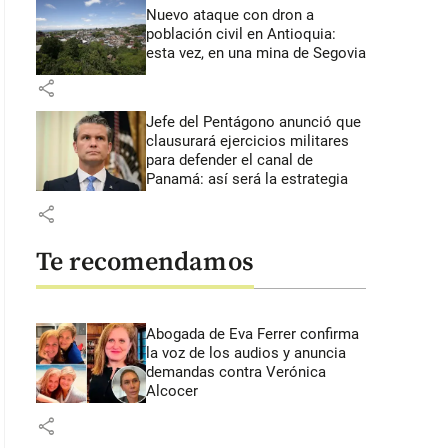
Nuevo ataque con dron a
población civil en Antioquia:
esta vez, en una mina de Segovia
share
Jefe del Pentágono anunció que
clausurará ejercicios militares
para defender el canal de
Panamá: así será la estrategia
share
Te recomendamos
Abogada de Eva Ferrer confirma
la voz de los audios y anuncia
demandas contra Verónica
Alcocer
share