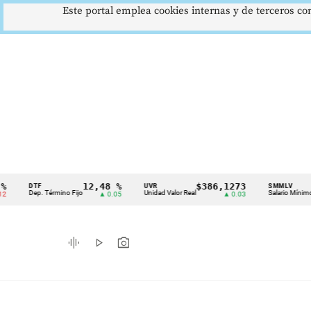
Este portal emplea cookies internas y de terceros con
12,48 %
$386,1273
$1.7
DTF
UVR
SMMLV
Cintillo
Dep. Término Fijo
Unidad Valor Real
Salario Mínimo
▲ 0.05
▲ 0.03
de
indicadores
graphic_eq
play_arrow
photo_camera
económicos
Colombia