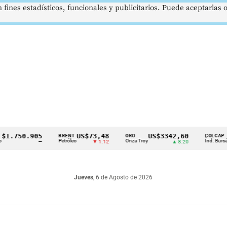
 fines estadísticos, funcionales y publicitarios. Puede aceptarlas
50.905
US$73,48
US$3342,60
162
BRENT
ORO
COLCAP
Petróleo
Onza Troy
Índ. Bursátil
—
▼ 1.12
▲ 8.20
Jueves
, 6 de Agosto de 2026