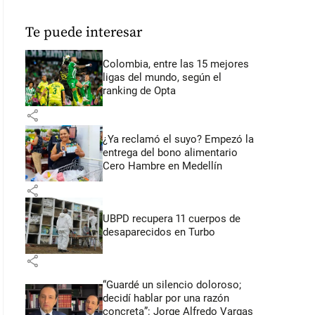
Te puede interesar
Colombia, entre las 15 mejores
ligas del mundo, según el
ranking de Opta
share
¿Ya reclamó el suyo? Empezó la
entrega del bono alimentario
Cero Hambre en Medellín
share
UBPD recupera 11 cuerpos de
desaparecidos en Turbo
share
“Guardé un silencio doloroso;
decidí hablar por una razón
concreta”: Jorge Alfredo Vargas