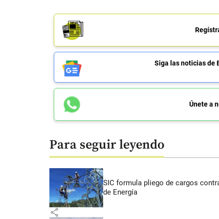
Regístr
Siga las noticias 
Únete a n
Para seguir leyendo
SIC formula pliego de cargos contra
de Energía
share