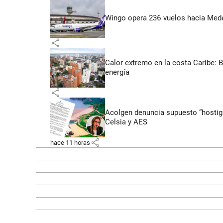
Wingo opera 236 vuelos hacia Medell
share
Calor extremo en la costa Caribe: 
energía
share
Acolgen denuncia supuesto “hostigam
Celsia y AES
share
hace 11 horas