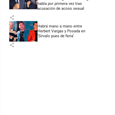
habla por primera vez tras
acusación de acoso sexual
share
Habrá mano a mano entre
Herbert Vargas y Posada en
‘Sírvalo pues de feria’
share