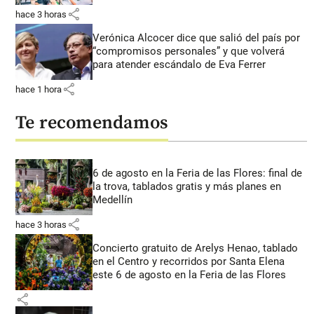
share
hace 3 horas
Verónica Alcocer dice que salió del país por
“compromisos personales” y que volverá
para atender escándalo de Eva Ferrer
share
hace 1 hora
Te recomendamos
6 de agosto en la Feria de las Flores: final de
la trova, tablados gratis y más planes en
Medellín
share
hace 3 horas
Concierto gratuito de Arelys Henao, tablado
en el Centro y recorridos por Santa Elena
este 6 de agosto en la Feria de las Flores
share