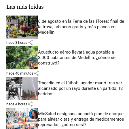
Las más leídas
6 de agosto en la Feria de las Flores: final de
la trova, tablados gratis y más planes en
Medellín
share
hace 3 horas
Acueducto aéreo llevará agua potable a
3.000 habitantes de Medellín, ¿dónde se
construyó?
share
hace 40 minutos
Tragedia en el fútbol: jugador murió tras ser
alcanzado por un rayo durante un partido; 12
heridos
share
hace 4 horas
MinSalud designada anunció plan de choque
para aliviar citas y entrega de medicamentos
represados; ¿cómo será?