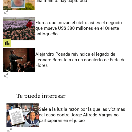
una maleta: hay capturado
share
Flores que cruzan el cielo: así es el negocio
que mueve US$ 380 millones en el Oriente
antioqueño
share
Alejandro Posada reivindica el legado de
Leonard Bernstein en un concierto de Feria de
Flores
share
Te puede interesar
Sale a la luz la razón por la que las víctimas
del caso contra Jorge Alfredo Vargas no
participarán en el juicio
share