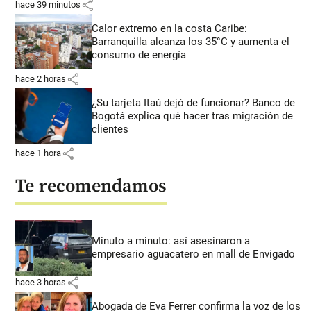
share
hace 39 minutos
Calor extremo en la costa Caribe:
Barranquilla alcanza los 35°C y aumenta el
consumo de energía
share
hace 2 horas
¿Su tarjeta Itaú dejó de funcionar? Banco de
Bogotá explica qué hacer tras migración de
clientes
share
hace 1 hora
Te recomendamos
Minuto a minuto: así asesinaron a
empresario aguacatero en mall de Envigado
share
hace 3 horas
Abogada de Eva Ferrer confirma la voz de los