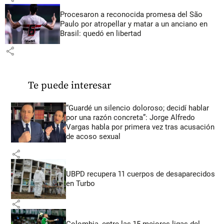
Procesaron a reconocida promesa del São
Paulo por atropellar y matar a un anciano en
Brasil: quedó en libertad
share
Te puede interesar
“Guardé un silencio doloroso; decidí hablar
por una razón concreta”: Jorge Alfredo
Vargas habla por primera vez tras acusación
de acoso sexual
share
UBPD recupera 11 cuerpos de desaparecidos
en Turbo
share
Colombia, entre las 15 mejores ligas del