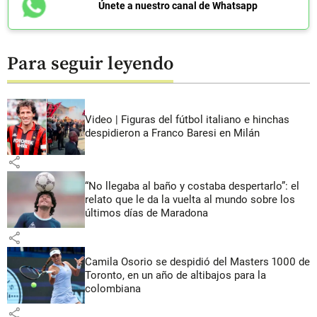
Únete a nuestro canal de Whatsapp
Para seguir leyendo
Video | Figuras del fútbol italiano e hinchas
despidieron a Franco Baresi en Milán
share
“No llegaba al baño y costaba despertarlo”: el
relato que le da la vuelta al mundo sobre los
últimos días de Maradona
share
Camila Osorio se despidió del Masters 1000 de
Toronto, en un año de altibajos para la
colombiana
share