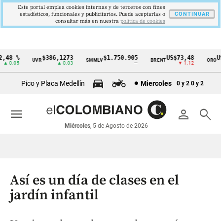
Este portal emplea cookies internas y de terceros con fines
estadísticos, funcionales y publicitarios. Puede aceptarlas o
CONTINUAR
consultar más en nuestra
politica de cookies
48 %
$386,1273
$1.750.905
US$73,48
US$
UVR
SMMLV
BRENT
ORO
Cintillo
 0.05
▲ 0.03
—
▼ 1.12
de
Pico y Placa Medellín
Miercoles
0 y 2
0 y 2
indicadores
económicos
menu
person
search
Colombia
Miércoles
, 5 de Agosto de 2026
Así es un día de clases en el
jardín infantil