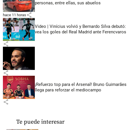
personas, entre ellas, sus abuelos
share
hace 11 horas
Video | Vinícius volvió y Bernardo Silva debutó:
vea los goles del Real Madrid ante Ferencvaros
share
share
¡Refuerzo top para el Arsenal! Bruno Guimarães
llega para reforzar el mediocampo
share
Te puede interesar