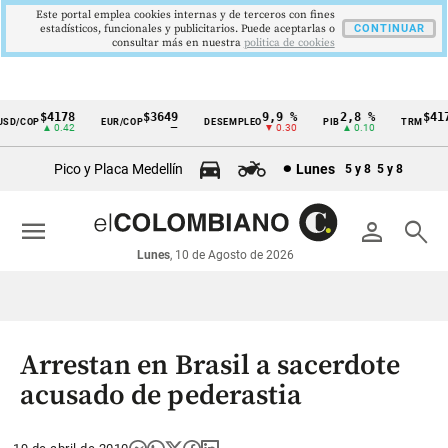
Este portal emplea cookies internas y de terceros con fines
estadísticos, funcionales y publicitarios. Puede aceptarlas o
CONTINUAR
consultar más en nuestra
politica de cookies
$4178
$3649
9,9 %
2,8 %
$4178
D/COP
EUR/COP
DESEMPLEO
PIB
TRM
Cintillo
▲ 0.42
—
▼ 0.30
▲ 0.10
▲ 
de
Pico y Placa Medellín
Lunes
5 y 8
5 y 8
indicadores
económicos
menu
person
search
Colombia
Lunes
, 10 de Agosto de 2026
Arrestan en Brasil a sacerdote
acusado de pederastia