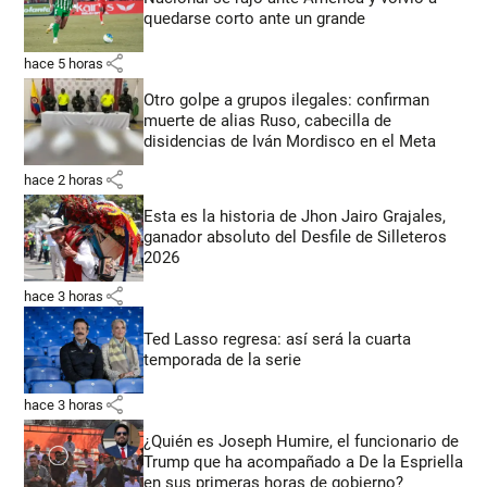
quedarse corto ante un grande
share
hace 5 horas
Otro golpe a grupos ilegales: confirman
muerte de alias Ruso, cabecilla de
disidencias de Iván Mordisco en el Meta
share
hace 2 horas
Esta es la historia de Jhon Jairo Grajales,
ganador absoluto del Desfile de Silleteros
2026
share
hace 3 horas
Ted Lasso regresa: así será la cuarta
temporada de la serie
share
hace 3 horas
¿Quién es Joseph Humire, el funcionario de
Trump que ha acompañado a De la Espriella
en sus primeras horas de gobierno?