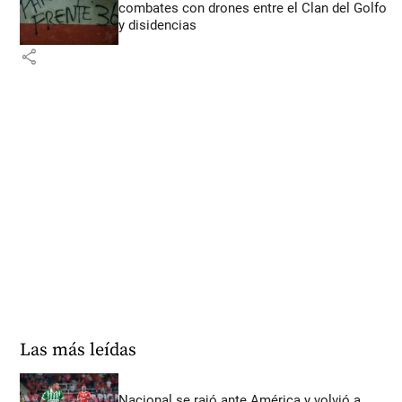
combates con drones entre el Clan del Golfo
y disidencias
share
Las más leídas
Nacional se rajó ante América y volvió a