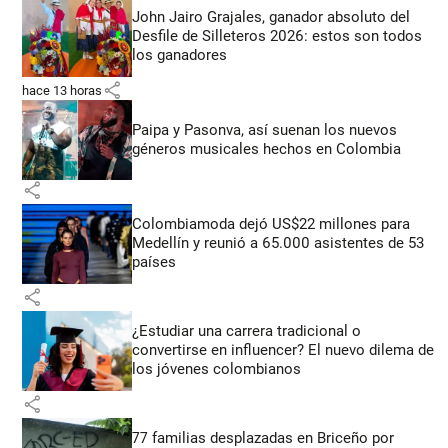
John Jairo Grajales, ganador absoluto del
Desfile de Silleteros 2026: estos son todos
los ganadores
share
hace 13 horas
Paipa y Pasonva, así suenan los nuevos
géneros musicales hechos en Colombia
share
Colombiamoda dejó US$22 millones para
Medellín y reunió a 65.000 asistentes de 53
países
share
¿Estudiar una carrera tradicional o
convertirse en influencer? El nuevo dilema de
los jóvenes colombianos
share
77 familias desplazadas en Briceño por