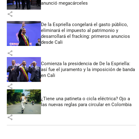
anunció megacárceles
share
De la Espriella congelará el gasto público,
eliminará el impuesto al patrimonio y
desarrollará el fracking: primeros anuncios
desde Cali
share
Comienza la presidencia de De la Espriella:
así fue el juramento y la imposición de banda
en Cali
share
¿Tiene una patineta o cicla eléctrica? Ojo a
las nuevas reglas para circular en Colombia
share