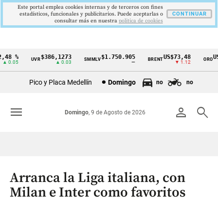
Este portal emplea cookies internas y de terceros con fines
estadísticos, funcionales y publicitarios. Puede aceptarlas o
CONTINUAR
consultar más en nuestra
politica de cookies
48 %
$386,1273
$1.750.905
US$73,48
US$
UVR
SMMLV
BRENT
ORO
Cintillo
0.05
▲ 0.03
—
▼ 1.12
de
Pico y Placa Medellín
Domingo
no
no
indicadores
económicos
menu
person
search
Domingo
, 9 de Agosto de 2026
Colombia
Arranca la Liga italiana, con
Milan e Inter como favoritos