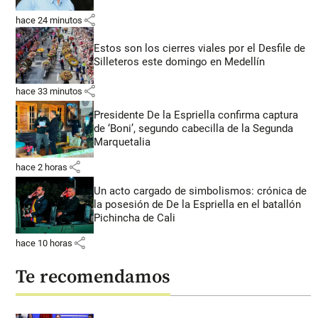
share
hace 24 minutos
Estos son los cierres viales por el Desfile de
Silleteros este domingo en Medellín
share
hace 33 minutos
Presidente De la Espriella confirma captura
de ‘Boni’, segundo cabecilla de la Segunda
Marquetalia
share
hace 2 horas
Un acto cargado de simbolismos: crónica de
la posesión de De la Espriella en el batallón
Pichincha de Cali
share
hace 10 horas
Te recomendamos