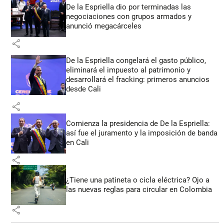
De la Espriella dio por terminadas las
negociaciones con grupos armados y
anunció megacárceles
share
De la Espriella congelará el gasto público,
eliminará el impuesto al patrimonio y
desarrollará el fracking: primeros anuncios
desde Cali
share
Comienza la presidencia de De la Espriella:
así fue el juramento y la imposición de banda
en Cali
share
¿Tiene una patineta o cicla eléctrica? Ojo a
las nuevas reglas para circular en Colombia
share