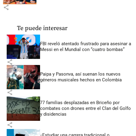
share
Te puede interesar
FBI reveló atentado frustrado para asesinar a
Messi en el Mundial con “cuatro bombas”
share
Paipa y Pasonva, así suenan los nuevos
géneros musicales hechos en Colombia
share
77 familias desplazadas en Briceño por
combates con drones entre el Clan del Golfo
y disidencias
share
¿Estudiar una carrera tradicional o