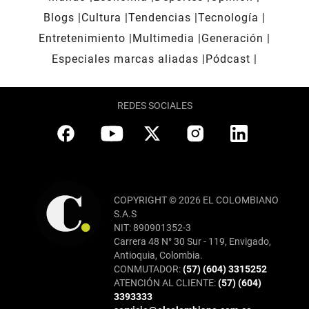
Blogs
Cultura
Tendencias
Tecnología
Entretenimiento
Multimedia
Generación
Especiales marcas aliadas
Pódcast
REDES SOCIALES
COPYRIGHT © 2026 EL COLOMBIANO
S.A.S
NIT: 890901352-3
Carrera 48 N° 30 Sur - 119, Envigado,
Antioquia, Colombia.
CONMUTADOR:
(57) (604) 3315252
ATENCIÓN AL CLIENTE:
(57) (604)
3393333