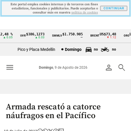
Este portal emplea cookies internas y de terceros con fines
estadísticos, funcionales y publicitarios. Puede aceptarlas o
CONTINUAR
consultar más en nuestra
politica de cookies
,48 %
$386,1273
$1.750.905
US$73,48
US
UVR
SMMLV
BRENT
ORO
Cintillo
▲ 0.05
▲ 0.03
—
▼ 1.12
de
Pico y Placa Medellín
Domingo
no
no
indicadores
económicos
menu
person
search
Domingo
, 9 de Agosto de 2026
Colombia
Armada rescató a catorce
náufragos en el Pacífico