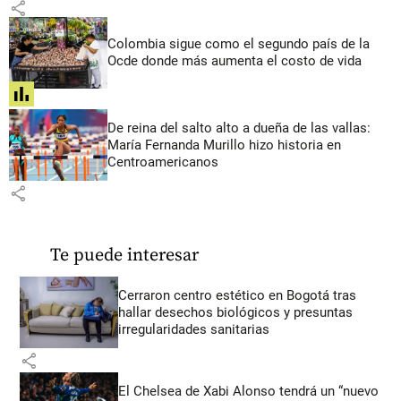
share
Colombia sigue como el segundo país de la
Ocde donde más aumenta el costo de vida
share
De reina del salto alto a dueña de las vallas:
María Fernanda Murillo hizo historia en
Centroamericanos
share
Te puede interesar
Cerraron centro estético en Bogotá tras
hallar desechos biológicos y presuntas
irregularidades sanitarias
share
El Chelsea de Xabi Alonso tendrá un “nuevo