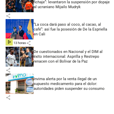
fichaje”: levantaron la suspensión por dopaje
al ucraniano Mijailo Mudryk
share
“La coca dará paso al coco, al cacao, al
café”: así fue la posesión de De la Espriella
en Cali
share
hace 13 horas
De cuestionados en Nacional y el DIM al
éxito internacional: Asprilla y Restrepo
renacen con el Bolívar de la Paz
share
Invima alerta por la venta ilegal de un
supuesto medicamento para el dolor:
autoridades piden suspender su consumo
share