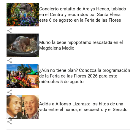
Concierto gratuito de Arelys Henao, tablado
en el Centro y recorridos por Santa Elena
este 6 de agosto en la Feria de las Flores
share
Murió la bebé hipopótamo rescatada en el
Magdalena Medio
share
¿Aún no tiene plan? Conozca la programación
de la Feria de las Flores 2026 para este
miércoles 5 de agosto
share
Adiós a Alfonso Lizarazo: los hitos de una
vida entre el humor, el secuestro y el Senado
share