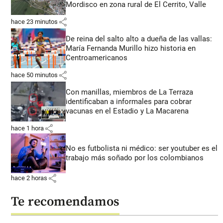
Mordisco en zona rural de El Cerrito, Valle
share
hace 23 minutos
De reina del salto alto a dueña de las vallas:
María Fernanda Murillo hizo historia en
Centroamericanos
share
hace 50 minutos
Con manillas, miembros de La Terraza
identificaban a informales para cobrar
vacunas en el Estadio y La Macarena
share
hace 1 hora
No es futbolista ni médico: ser youtuber es el
trabajo más soñado por los colombianos
share
hace 2 horas
Te recomendamos