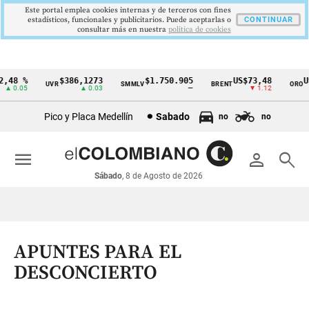
Este portal emplea cookies internas y de terceros con fines
estadísticos, funcionales y publicitarios. Puede aceptarlas o
CONTINUAR
consultar más en nuestra
politica de cookies
48 %
$386,1273
$1.750.905
US$73,48
US$
UVR
SMMLV
BRENT
ORO
Cintillo
 0.05
▲ 0.03
—
▼ 1.12
de
Pico y Placa Medellín
Sabado
no
no
indicadores
económicos
menu
person
search
Colombia
Sábado
, 8 de Agosto de 2026
APUNTES PARA EL
DESCONCIERTO