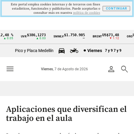
Este portal emplea cookies internas y de terceros con fines
estadísticos, funcionales y publicitarios. Puede aceptarlas o
CONTINUAR
consultar más en nuestra
politica de cookies
,48 %
$386,1273
$1.750.905
US$73,48
US
UVR
SMMLV
BRENT
ORO
Cintillo
▲ 0.05
▲ 0.03
—
▼ 1.12
de
Pico y Placa Medellín
Viernes
7 y 9
7 y 9
indicadores
económicos
menu
person
search
Viernes
, 7 de Agosto de 2026
Colombia
Aplicaciones que diversifican el
trabajo en el aula