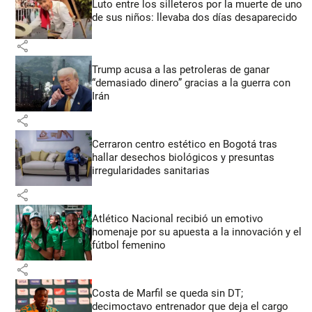
Luto entre los silleteros por la muerte de uno
de sus niños: llevaba dos días desaparecido
share
Trump acusa a las petroleras de ganar
“demasiado dinero” gracias a la guerra con
Irán
share
Cerraron centro estético en Bogotá tras
hallar desechos biológicos y presuntas
irregularidades sanitarias
share
Atlético Nacional recibió un emotivo
homenaje por su apuesta a la innovación y el
fútbol femenino
share
Costa de Marfil se queda sin DT;
decimoctavo entrenador que deja el cargo