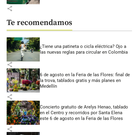
share
Te recomendamos
¿Tiene una patineta o cicla eléctrica? Ojo a
las nuevas reglas para circular en Colombia
share
6 de agosto en la Feria de las Flores: final de
la trova, tablados gratis y más planes en
Medellín
share
Concierto gratuito de Arelys Henao, tablado
en el Centro y recorridos por Santa Elena
este 6 de agosto en la Feria de las Flores
share