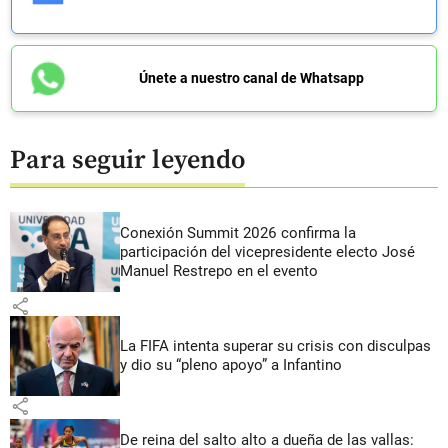
Únete a nuestro canal de Whatsapp
Para seguir leyendo
Conexión Summit 2026 confirma la
participación del vicepresidente electo José
Manuel Restrepo en el evento
share
La FIFA intenta superar su crisis con disculpas
y dio su “pleno apoyo” a Infantino
share
De reina del salto alto a dueña de las vallas: