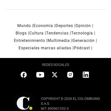
Mundo
Economía
Deportes
Opinión
Blogs
Cultura
Tendencias
Tecnología
Entretenimiento
Multimedia
Generación
Especiales marcas aliadas
Pódcast
REDES SOCIALES
COPYRIGHT © 2026 EL COLOMBIANO
S.A.S
NIT: 890901352-3