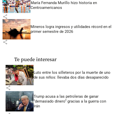
María Fernanda Murillo hizo historia en
Centroamericanos
share
Mineros logra ingresos y utilidades récord en el
primer semestre de 2026
share
Te puede interesar
Luto entre los silleteros por la muerte de uno
de sus niños: llevaba dos días desaparecido
share
Trump acusa a las petroleras de ganar
“demasiado dinero” gracias a la guerra con
Irán