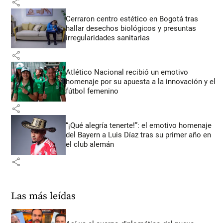
share
Cerraron centro estético en Bogotá tras
hallar desechos biológicos y presuntas
irregularidades sanitarias
share
Atlético Nacional recibió un emotivo
homenaje por su apuesta a la innovación y el
fútbol femenino
share
“¡Qué alegría tenerte!”: el emotivo homenaje
del Bayern a Luis Díaz tras su primer año en
el club alemán
share
Las más leídas