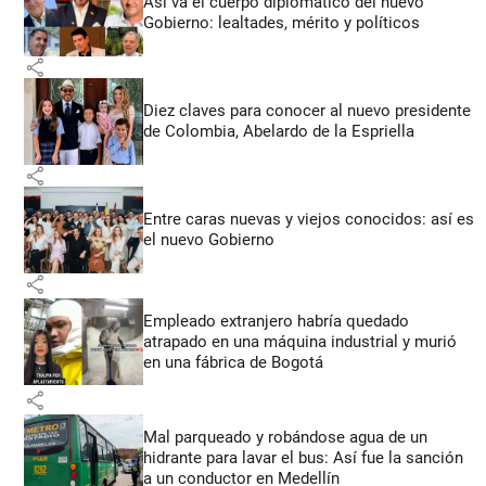
Así va el cuerpo diplomático del nuevo
Gobierno: lealtades, mérito y políticos
share
Diez claves para conocer al nuevo presidente
de Colombia, Abelardo de la Espriella
share
Entre caras nuevas y viejos conocidos: así es
el nuevo Gobierno
share
Empleado extranjero habría quedado
atrapado en una máquina industrial y murió
en una fábrica de Bogotá
share
Mal parqueado y robándose agua de un
hidrante para lavar el bus: Así fue la sanción
a un conductor en Medellín