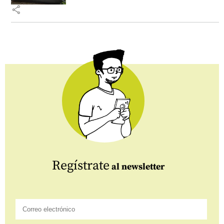
share
Regístrate
al newsletter