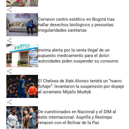
share
Cerraron centro estético en Bogotá tras
hallar desechos biológicos y presuntas
irregularidades sanitarias
share
Invima alerta por la venta ilegal de un
supuesto medicamento para el dolor:
autoridades piden suspender su consumo
share
El Chelsea de Xabi Alonso tendrá un “nuevo
fichaje”: levantaron la suspensión por dopaje
al ucraniano Mijailo Mudryk
share
De cuestionados en Nacional y el DIM al
éxito internacional: Asprilla y Restrepo
renacen con el Bolívar de la Paz