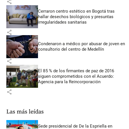
share
Cerraron centro estético en Bogotá tras
hallar desechos biológicos y presuntas
irregularidades sanitarias
share
Condenaron a médico por abusar de joven en
consultorio del centro de Medellín
share
El 85 % de los firmantes de paz de 2016
siguen comprometidos con el Acuerdo:
Agencia para la Reincorporación
share
Las más leídas
Sede presidencial de De la Espriella en