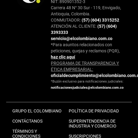
NIT: 890901352-3
Carrera 48 N° 30 Sur - 119, Envigado,
Antioquia, Colombia.
CONMUTADOR:
(57) (604) 3315252
ATENCIÓN AL CLIENTE:
(57) (604)
3393333
servicio@elcolombiano.com.co
*Para asuntos relacionados con
peticiones, quejas y reclamos (PQR),
haz clic aquí
PROGRAMA DE TRANSPARENCIA Y
ÉTICA EMPRESARIAL:
oficialdecumplimiento@elcolombiano.com.
*Buzón exclusivo para notificaciones judiciales:
notificacionesjudiciales@elcolombiano.com.co
GRUPO EL COLOMBIANO
POLÍTICA DE PRIVACIDAD
CONTÁCTANOS
SUPERINTENDENCIA DE
INDUSTRIA Y COMERCIO
TÉRMINOS Y
CONDICIONES
SUSCRIPCIONES