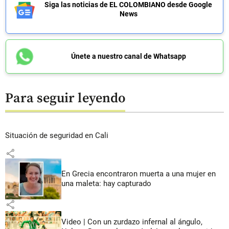
Siga las noticias de EL COLOMBIANO desde Google
News
Únete a nuestro canal de Whatsapp
Para seguir leyendo
Situación de seguridad en Cali
share
En Grecia encontraron muerta a una mujer en
una maleta: hay capturado
share
Video | Con un zurdazo infernal al ángulo,