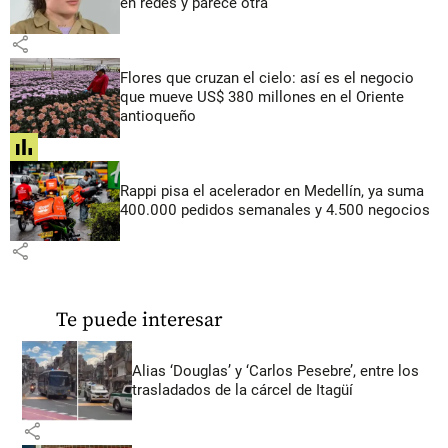
en redes y parece otra
share
Flores que cruzan el cielo: así es el negocio
que mueve US$ 380 millones en el Oriente
antioqueño
share
Rappi pisa el acelerador en Medellín, ya suma
400.000 pedidos semanales y 4.500 negocios
share
Te puede interesar
Alias ‘Douglas’ y ‘Carlos Pesebre’, entre los
trasladados de la cárcel de Itagüí
share