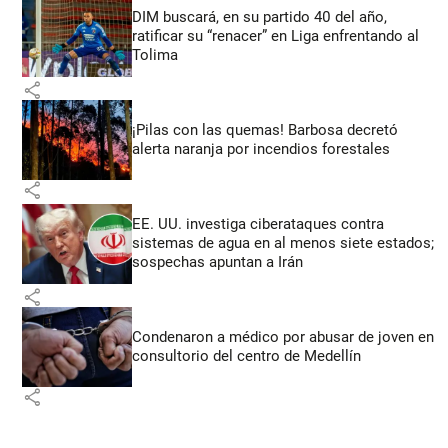
DIM buscará, en su partido 40 del año,
ratificar su “renacer” en Liga enfrentando al
Tolima
share
¡Pilas con las quemas! Barbosa decretó
alerta naranja por incendios forestales
share
EE. UU. investiga ciberataques contra
sistemas de agua en al menos siete estados;
sospechas apuntan a Irán
share
Condenaron a médico por abusar de joven en
consultorio del centro de Medellín
share