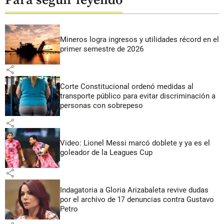
Para seguir leyendo
Mineros logra ingresos y utilidades récord en el
primer semestre de 2026
share
Corte Constitucional ordenó medidas al
transporte público para evitar discriminación a
personas con sobrepeso
share
Video: Lionel Messi marcó doblete y ya es el
goleador de la Leagues Cup
share
Indagatoria a Gloria Arizabaleta revive dudas
por el archivo de 17 denuncias contra Gustavo
Petro