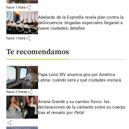
share
hace 1 hora
Abelardo de la Espriella revela plan contra la
delincuencia: brigadas especiales llegarán a
nueve ciudades; detalles
share
hace 1 hora
Te recomendamos
Papa León XIV anuncia gira por América
Latina: cuándo será y qué ciudades visitará
share
hace 2 horas
Ariana Grande y su cambio físico: las
declaraciones de la cantante sobre su cuerpo
tras el revuelo por
Petal
share