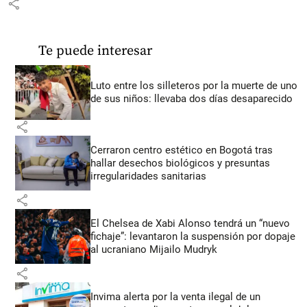
share
Te puede interesar
Luto entre los silleteros por la muerte de uno
de sus niños: llevaba dos días desaparecido
share
Cerraron centro estético en Bogotá tras
hallar desechos biológicos y presuntas
irregularidades sanitarias
share
El Chelsea de Xabi Alonso tendrá un “nuevo
fichaje”: levantaron la suspensión por dopaje
al ucraniano Mijailo Mudryk
share
Invima alerta por la venta ilegal de un