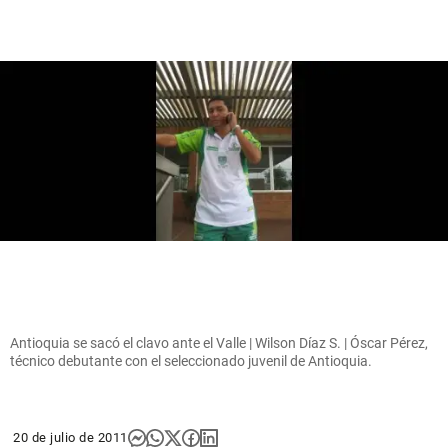
Antioquia se sacó el clavo ante el Valle | Wilson Díaz S. | Óscar Pérez,
técnico debutante con el seleccionado juvenil de Antioquia.
20 de julio de 2011