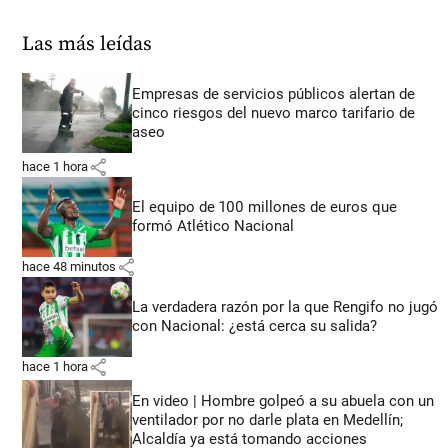
Las más leídas
Empresas de servicios públicos alertan de
cinco riesgos del nuevo marco tarifario de
aseo
share
hace 1 hora
El equipo de 100 millones de euros que
formó Atlético Nacional
share
hace 48 minutos
La verdadera razón por la que Rengifo no jugó
con Nacional: ¿está cerca su salida?
share
hace 1 hora
En video | Hombre golpeó a su abuela con un
ventilador por no darle plata en Medellín;
Alcaldía ya está tomando acciones