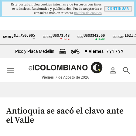
Este portal emplea cookies internas y de terceros con fines
estadísticos, funcionales y publicitarios. Puede aceptarlas o
CONTINUAR
consultar más en nuestra
politica de cookies
$1.750.905
US$73,48
US$3342,60
1621,34
SMMLV
BRENT
ORO
COLCAP
Cintillo
—
▼ 1.12
▲ 8.20
▲
de
Pico y Placa Medellín
Viernes
7 y 9
7 y 9
indicadores
económicos
menu
person
search
Colombia
Viernes
, 7 de Agosto de 2026
Antioquia se sacó el clavo ante
el Valle