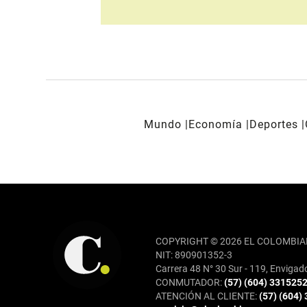
Mundo
Economía
Deportes
REDES SOCIALES
COPYRIGHT © 2026 EL COLOMBIA
NIT: 890901352-3
Carrera 48 N° 30 Sur - 119, Envigad
CONMUTADOR:
(57) (604) 331525
ATENCIÓN AL CLIENTE:
(57) (604)