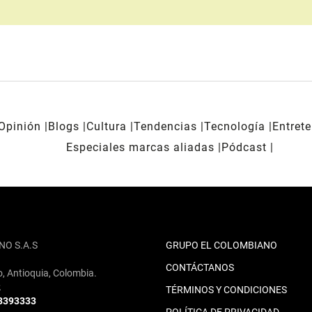
Opinión
Blogs
Cultura
Tendencias
Tecnología
Entret
Especiales marcas aliadas
Pódcast
NO S.A.S
GRUPO EL COLOMBIANO
CONTÁCTANOS
o, Antioquia, Colombia.
2
TÉRMINOS Y CONDICIONES
 3393333