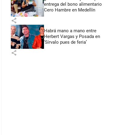
entrega del bono alimentario
Cero Hambre en Medellín
share
Habrá mano a mano entre
Herbert Vargas y Posada en
‘Sírvalo pues de feria’
share