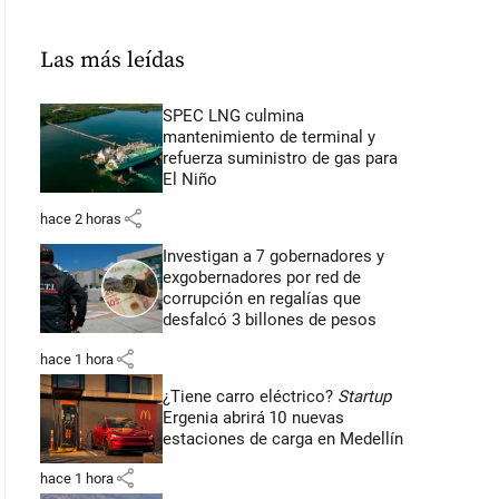
Las más leídas
SPEC LNG culmina
mantenimiento de terminal y
refuerza suministro de gas para
El Niño
share
hace 2 horas
Investigan a 7 gobernadores y
exgobernadores por red de
corrupción en regalías que
desfalcó 3 billones de pesos
share
hace 1 hora
¿Tiene carro eléctrico?
Startup
Ergenia abrirá 10 nuevas
estaciones de carga en Medellín
share
hace 1 hora