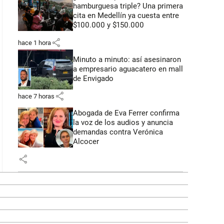
hamburguesa triple? Una primera
cita en Medellín ya cuesta entre
$100.000 y $150.000
share
hace 1 hora
Minuto a minuto: así asesinaron
a empresario aguacatero en mall
de Envigado
share
hace 7 horas
Abogada de Eva Ferrer confirma
la voz de los audios y anuncia
demandas contra Verónica
Alcocer
share