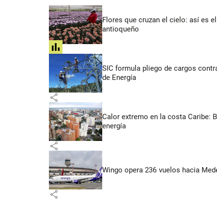
Flores que cruzan el cielo: así es
antioqueño
share
SIC formula pliego de cargos contra
de Energía
share
Calor extremo en la costa Caribe: 
energía
share
Wingo opera 236 vuelos hacia Medell
share