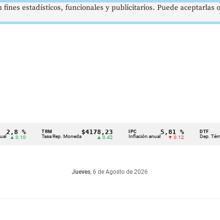
 fines estadísticos, funcionales y publicitarios. Puede aceptarlas
8 %
$4178,23
5,81 %
TRM
IPC
DTF
Tasa Rep. Moneda
Inflación anual
Dep. Término Fi
 0.10
▲ 0.42
▼ 0.12
Jueves
, 6 de Agosto de 2026