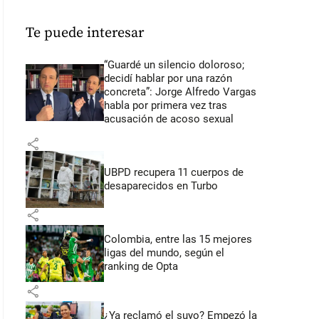
Te puede interesar
“Guardé un silencio doloroso;
decidí hablar por una razón
concreta”: Jorge Alfredo Vargas
habla por primera vez tras
acusación de acoso sexual
share
UBPD recupera 11 cuerpos de
desaparecidos en Turbo
share
Colombia, entre las 15 mejores
ligas del mundo, según el
ranking de Opta
share
¿Ya reclamó el suyo? Empezó la