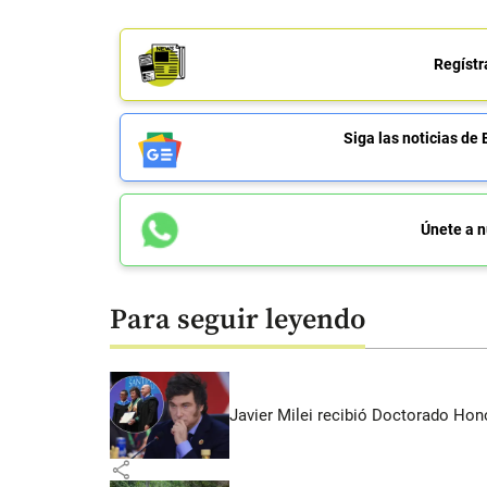
Regístr
Siga las noticias 
Únete a n
Para seguir leyendo
Javier Milei recibió Doctorado Hon
share