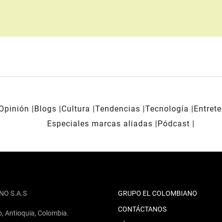
Opinión
Blogs
Cultura
Tendencias
Tecnología
Entret
Especiales marcas aliadas
Pódcast
NO S.A.S
GRUPO EL COLOMBIANO
CONTÁCTANOS
o, Antioquia, Colombia.