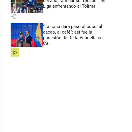
del año, ratificar su “renacer” en
Liga enfrentando al Tolima
share
“La coca dará paso al coco, al
cacao, al café”: así fue la
posesión de De la Espriella en
Cali
share