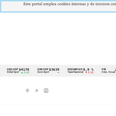
Este portal emplea cookies internas y de terceros con
$4178
$3639
9,9 %
2,8 %
SD/COP
EUR/COP
DESEMPLEO
PIB
Cintillo
lar Spot
Euro Spot
Tasa Nacional
Crec. Anual
▲ 0.42
—
▼ 0.30
▲ 0.10
de
indicadores
graphic_eq
play_arrow
photo_camera
económicos
Colombia