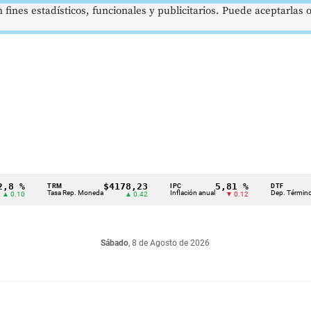
 fines estadísticos, funcionales y publicitarios. Puede aceptarlas
$4178,23
5,81 %
12
TRM
IPC
DTF
Tasa Rep. Moneda
Inflación anual
Dep. Término Fijo
▲ 0.42
▼ 0.12
Sábado
, 8 de Agosto de 2026