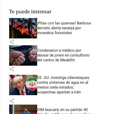
Te puede interesar
¡Pilas con las quemas! Barbosa
decretó alerta naranja por
incendios forestales
share
Condenaron a médico por
abusar de joven en consultorio
del centro de Medellín
share
EE. UU. investiga ciberataques
contra sistemas de agua en al
menos siete estados;
sospechas apuntan a Irán
share
DIM buscará, en su partido 40