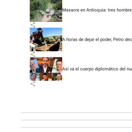
Masacre en Antioquia: tres hombres
share
A horas de dejar el poder, Petro dec
share
Así va el cuerpo diplomático del nu
share