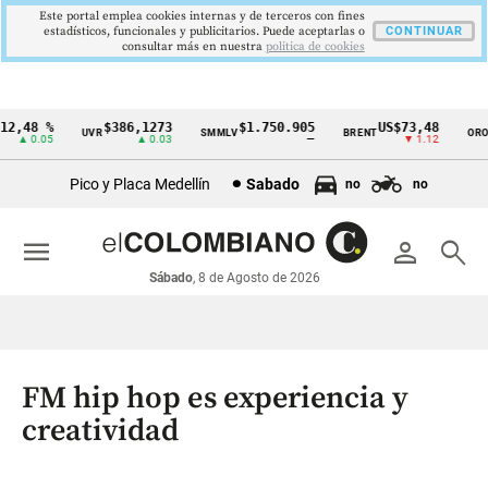
Este portal emplea cookies internas y de terceros con fines
estadísticos, funcionales y publicitarios. Puede aceptarlas o
CONTINUAR
consultar más en nuestra
politica de cookies
,48 %
$386,1273
$1.750.905
US$73,48
U
UVR
SMMLV
BRENT
ORO
Cintillo
▲ 0.05
▲ 0.03
—
▼ 1.12
de
Pico y Placa Medellín
Sabado
no
no
indicadores
económicos
menu
person
search
Colombia
Sábado
, 8 de Agosto de 2026
FM hip hop es experiencia y
creatividad