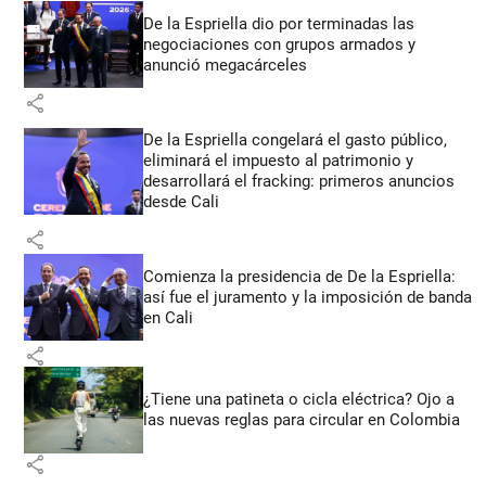
De la Espriella dio por terminadas las
negociaciones con grupos armados y
anunció megacárceles
share
De la Espriella congelará el gasto público,
eliminará el impuesto al patrimonio y
desarrollará el fracking: primeros anuncios
desde Cali
share
Comienza la presidencia de De la Espriella:
así fue el juramento y la imposición de banda
en Cali
share
¿Tiene una patineta o cicla eléctrica? Ojo a
las nuevas reglas para circular en Colombia
share