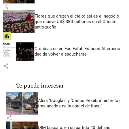
share
Flores que cruzan el cielo: así es el negocio
que mueve US$ 380 millones en el Oriente
antioqueño
share
Crónicas de un Fan Fatal: Estados Alterados
decide volver a escucharse
share
Te puede interesar
Alias ‘Douglas’ y ‘Carlos Pesebre’, entre los
trasladados de la cárcel de Itagüí
share
DIM buscará, en su partido 40 del año,