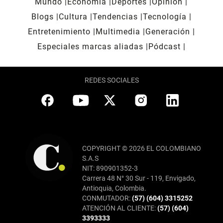
Mundo
Economía
Deportes
Opinión
Blogs
Cultura
Tendencias
Tecnología
Entretenimiento
Multimedia
Generación
Especiales marcas aliadas
Pódcast
REDES SOCIALES
COPYRIGHT © 2026 EL COLOMBIANO
S.A.S
NIT: 890901352-3
Carrera 48 N° 30 Sur - 119, Envigado,
Antioquia, Colombia.
CONMUTADOR:
(57) (604) 3315252
ATENCIÓN AL CLIENTE:
(57) (604)
3393333