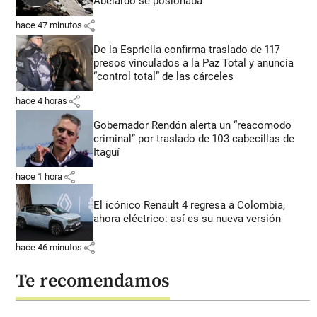
Abelardo se posionaba
share
hace 47 minutos
De la Espriella confirma traslado de 117
presos vinculados a la Paz Total y anuncia
“control total” de las cárceles
share
hace 4 horas
Gobernador Rendón alerta un “reacomodo
criminal” por traslado de 103 cabecillas de
Itagüí
share
hace 1 hora
El icónico Renault 4 regresa a Colombia,
ahora eléctrico: así es su nueva versión
share
hace 46 minutos
Te recomendamos